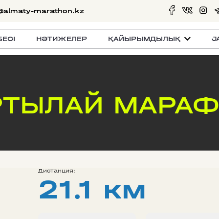
@almaty-marathon.kz
БЕСI
НӘТИЖЕЛЕР
ҚАЙЫРЫМДЫЛЫҚ
J
ТЫЛАЙ МАРАФ
Дистанция:
21.1 км