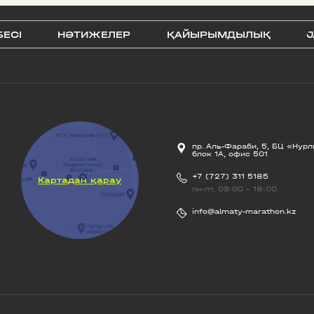
БЕСI
НӘТИЖЕЛЕР
ҚАЙЫРЫМДЫЛЫҚ
J
пр. Аль-Фараби, 5, БЦ «Нурл
блок 1А, офис 501
+7 (727) 311 5185
Картадан қарау
пн-пт, 09:00 - 18:00
info@almaty-marathon.kz