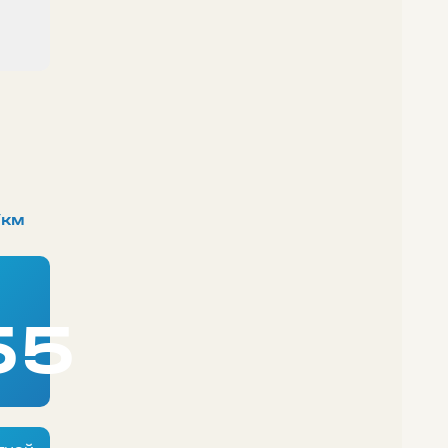
/км
55