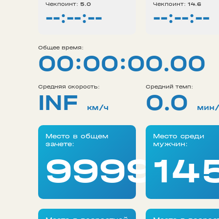
Чекпоинт:
5.0
Чекпоинт:
14.6
--:--:--
--:--:--
Общее время:
00:00:00.00
Средняя скорость:
Средний темп:
INF
0.0
км/ч
мин
Место в общем
Место среди
зачете:
мужчин:
99999
14