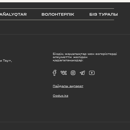
AÑALYQTAR
ВОЛОНТЕРЛІК
БІЗ ТУРАЛЫ
Біздің жаңалықтар мен өзгерістерді
әлеуметтік желіден
қадағалаңыздар:
ы Тау»,
Пайдалы ақпарат
Codus.kz