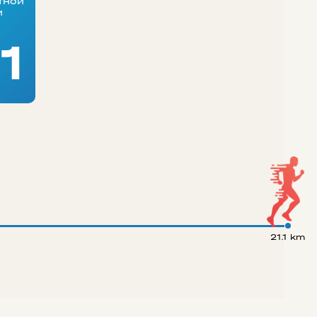
тной
и
1
21.1 km