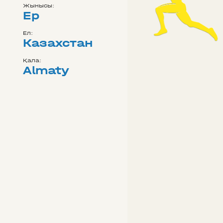
Жынысы:
Ер
Ел:
Казахстан
Қала:
Almaty