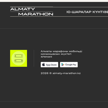
IС-ШАРАЛАР КҮНТІЗ
Алматы марафоны мобильді
қосымшасын жүктеп
алыңыз
2026 © almaty-marathon.kz