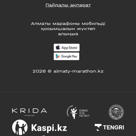
Пайдалы ақпарат
Алматы марафоны мобильді
қосымшасын жүктеп
алыңыз
2026 © almaty-marathon.kz