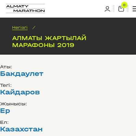
Негізгі
/
АЛМАТЫ ЖАРТЫЛАЙ
МАРАФОНЫ 2019
Аты:
Бакдаулет
Тегі:
Кайдаров
Жынысы:
Ер
Ел:
Казахстан