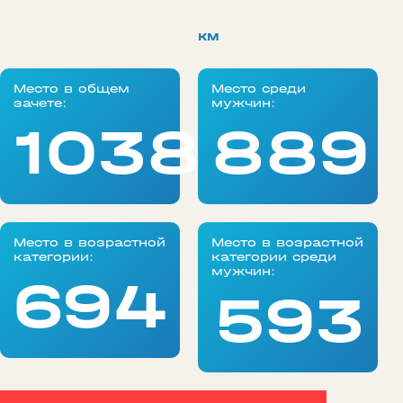
км
Место в общем
Место среди
зачете:
мужчин:
1038
889
Место в возрастной
Место в возрастной
категории:
категории среди
мужчин:
694
593