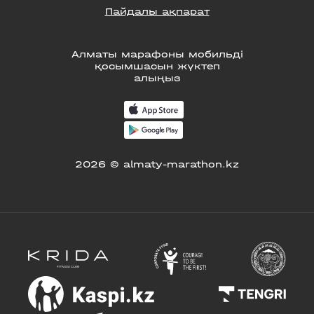
Пайдалы ақпарат
Алматы марафоны мобильді
қосымшасын жүктеп
алыңыз
2026 © almaty-marathon.kz