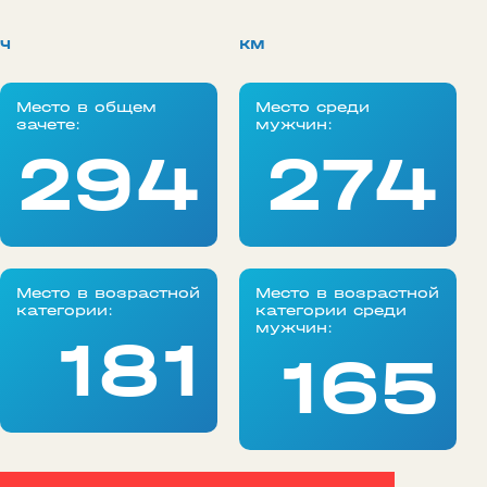
ч
км
Место в общем
Место среди
зачете:
мужчин:
294
274
Место в возрастной
Место в возрастной
категории:
категории среди
мужчин:
181
165