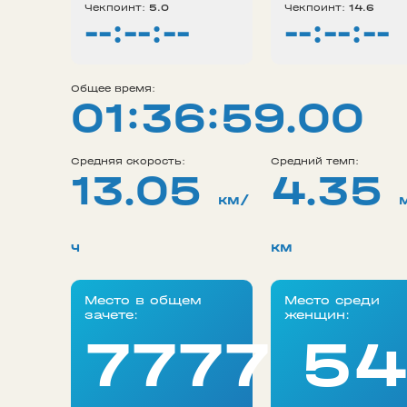
Чекпоинт:
5.0
Чекпоинт:
14.6
--:--:--
--:--:--
Общее время:
01:36:59.00
Средняя скорость:
Средний темп:
13.05
4.35
км/
ч
км
Место в общем
Место среди
зачете:
женщин:
77777
54