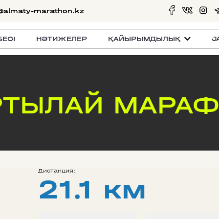
@almaty-marathon.kz
БЕСI
НӘТИЖЕЛЕР
ҚАЙЫРЫМДЫЛЫҚ
J
ТЫЛАЙ МАРАФ
Дистанция:
21.1 км