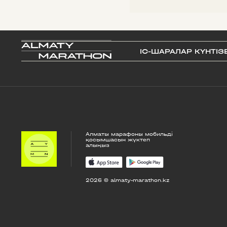
IС-ШАРАЛАР КҮНТІЗ
Алматы марафоны мобильді
қосымшасын жүктеп
алыңыз
2026 © almaty-marathon.kz