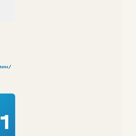
мин/
1