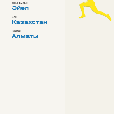
Жынысы:
Әйел
Ел:
Казахстан
Қала:
Алматы