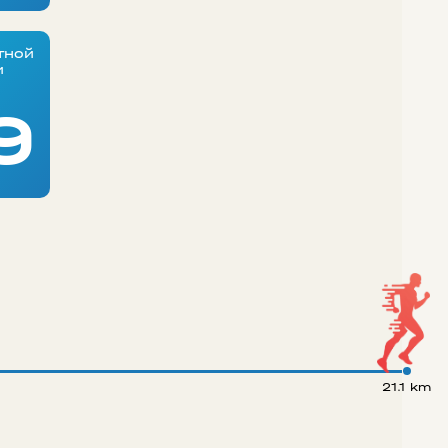
тной
и
9
21.1 km