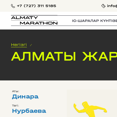
+7 (727) 311 5185
info
IС-ШАРАЛАР КҮНТІЗ
Негізгі
/
АЛМАТЫ ЖАР
Аты:
Динара
Тегі:
Нурбаева