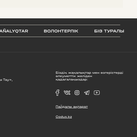
AÑALYQTAR
ВОЛОНТЕРЛІК
БІЗ ТУРАЛЫ
Біздің жаңалықтар мен өзгерістерді
әлеуметтік желіден
қадағалаңыздар:
ы Тау»,
Пайдалы ақпарат
Codus.kz