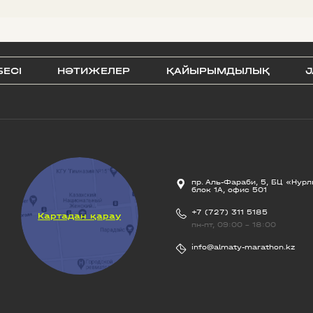
БЕСI
НӘТИЖЕЛЕР
ҚАЙЫРЫМДЫЛЫҚ
J
пр. Аль-Фараби, 5, БЦ «Нурл
блок 1А, офис 501
+7 (727) 311 5185
Картадан қарау
пн-пт, 09:00 - 18:00
info@almaty-marathon.kz