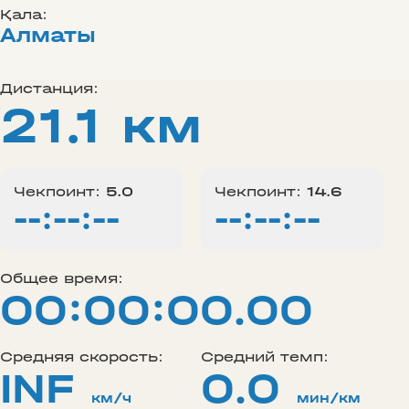
Қала:
Алматы
Дистанция:
21.1 км
Чекпоинт:
5.0
Чекпоинт:
14.6
--:--:--
--:--:--
Общее время:
00:00:00.00
Средняя скорость:
Средний темп:
INF
0.0
км/ч
мин/км