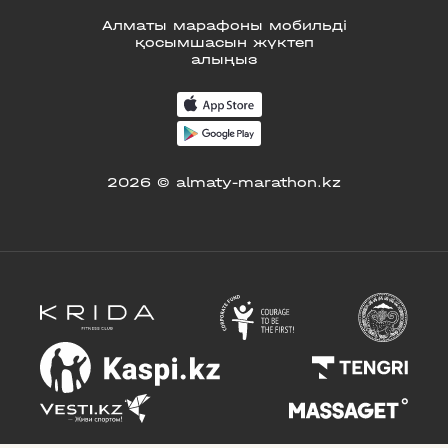
Алматы марафоны мобильді
қосымшасын жүктеп
алыңыз
2026 © almaty-marathon.kz