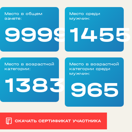
Место в общем
Место среди
зачете:
мужчин:
99999
1455
Место в возрастной
Место в возрастной
категории:
категории среди
мужчин:
1383
965
СКАЧАТЬ СЕРТИФИКАТ УЧАСТНИКА