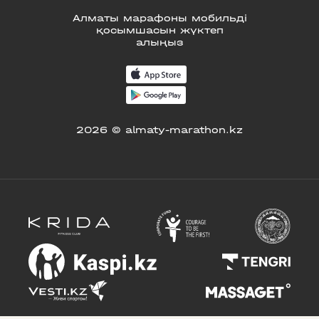
Алматы марафоны мобильді
қосымшасын жүктеп
алыңыз
2026 © almaty-marathon.kz