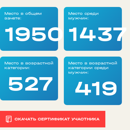
Место в общем
Место среди
зачете:
мужчин:
1950
1437
Место в возрастной
Место в возрастной
категории:
категории среди
мужчин:
527
419
СКАЧАТЬ СЕРТИФИКАТ УЧАСТНИКА