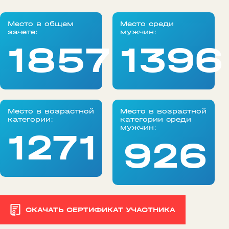
Место в общем
Место среди
зачете:
мужчин:
1857
1396
Место в возрастной
Место в возрастной
категории:
категории среди
мужчин:
1271
926
СКАЧАТЬ СЕРТИФИКАТ УЧАСТНИКА