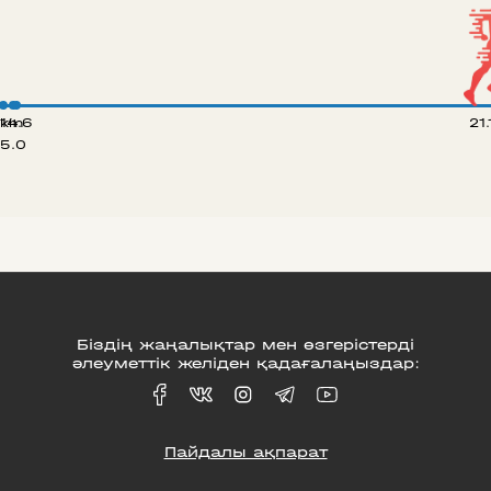
 km
14.6
21
5.0
Біздің жаңалықтар мен өзгерістерді
әлеуметтік желіден қадағалаңыздар:
Пайдалы ақпарат