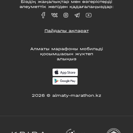
Біздің жаңалықтар мен өзгерістерді
әлеуметтік желіден қадағалаңыздар:
Пайдалы ақпарат
Алматы марафоны мобильді
қосымшасын жүктеп
алыңыз
2026 © almaty-marathon.kz