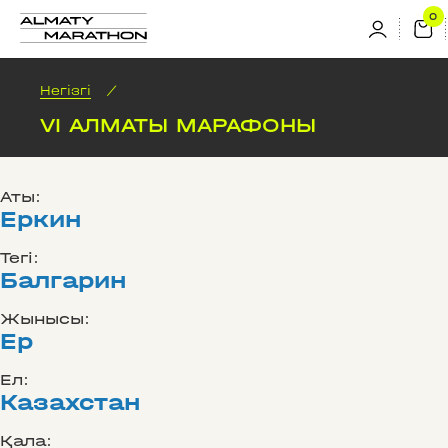
Негізгі
/
VI АЛМАТЫ МАРАФОНЫ
Аты:
Еркин
Тегі:
Балгарин
Жынысы:
Ер
Ел:
Казахстан
Қала: