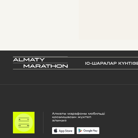
IС-ШАРАЛАР КҮНТІЗ
Алматы марафоны мобильді
қосымшасын жүктеп
алыңыз