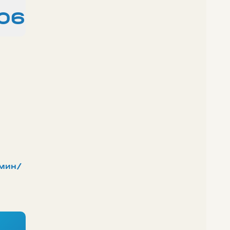
:06
мин/