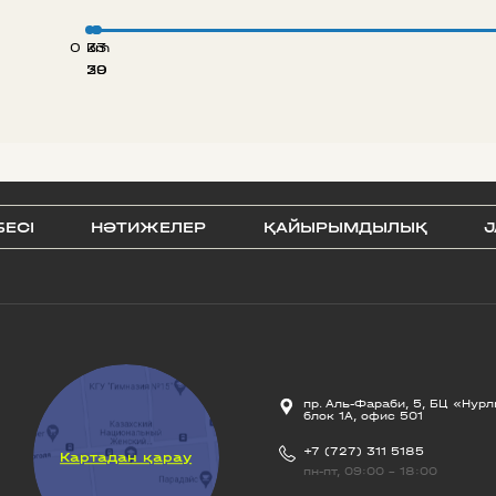
0 km
33
20
39
БЕСI
НӘТИЖЕЛЕР
ҚАЙЫРЫМДЫЛЫҚ
J
пр. Аль-Фараби, 5, БЦ «Нурл
блок 1А, офис 501
+7 (727) 311 5185
Картадан қарау
пн-пт, 09:00 - 18:00