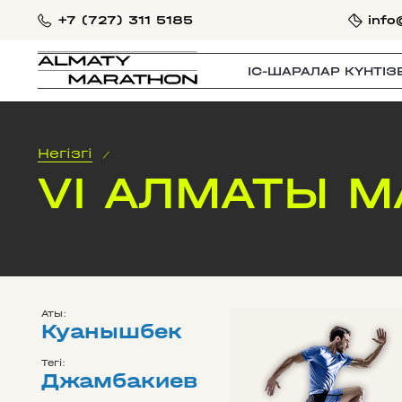
+7 (727) 311 5185
info
IС-ШАРАЛАР КҮНТІЗ
Негізгі
/
VI АЛМАТЫ 
Аты:
Куанышбек
Тегі:
Джамбакиев