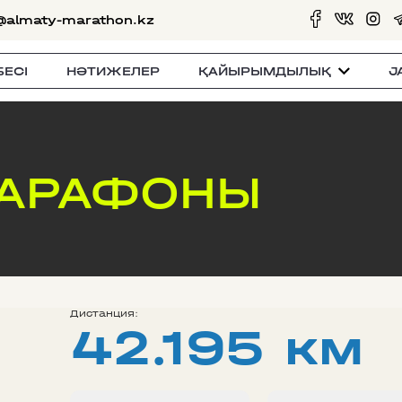
@almaty-marathon.kz
БЕСI
НӘТИЖЕЛЕР
ҚАЙЫРЫМДЫЛЫҚ
J
МАРАФОНЫ
Дистанция:
42.195 км