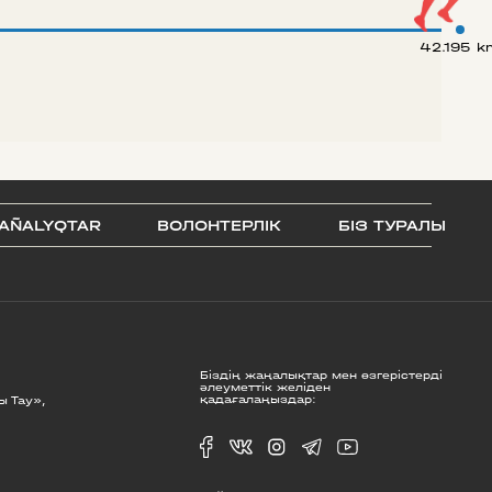
42.195 k
AÑALYQTAR
ВОЛОНТЕРЛІК
БІЗ ТУРАЛЫ
Біздің жаңалықтар мен өзгерістерді
әлеуметтік желіден
қадағалаңыздар:
ы Тау»,