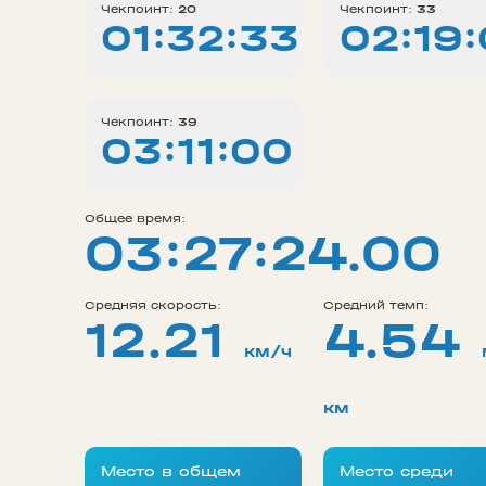
Чекпоинт:
20
Чекпоинт:
33
01:32:33
02:19
Чекпоинт:
39
03:11:00
Общее время:
03:27:24.00
Средняя скорость:
Средний темп:
12.21
4.54
км/ч
км
Место в общем
Место среди