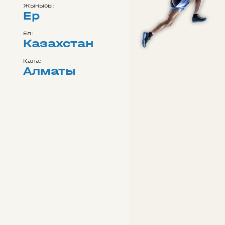
Жынысы:
Ер
Ел:
Казахстан
Қала:
Алматы