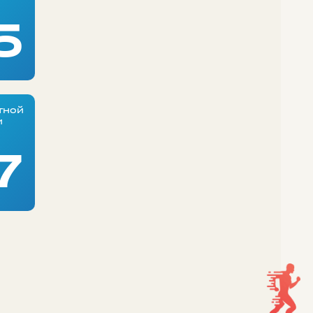
5
тной
и
7