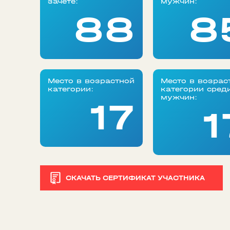
зачете:
мужчин:
88
8
Место в возрастной
Место в возрас
категории:
категории сред
мужчин:
17
1
СКАЧАТЬ СЕРТИФИКАТ УЧАСТНИКА