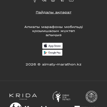
Пайдалы ақпарат
Алматы марафоны мобильді
қосымшасын жүктеп
алыңыз
2026 © almaty-marathon.kz