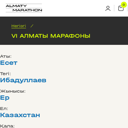
Негізгі
/
VI АЛМАТЫ МАРАФОНЫ
Аты:
Есет
Тегі:
Ибадуллаев
Жынысы:
Ер
Ел:
Казахстан
Қала: