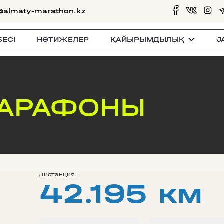
@almaty-marathon.kz
БЕСI
НӘТИЖЕЛЕР
ҚАЙЫРЫМДЫЛЫҚ
J
МАРАФОНЫ
Дистанция:
42.195 км