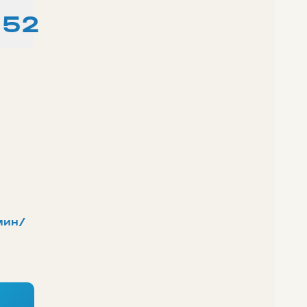
:52
мин/