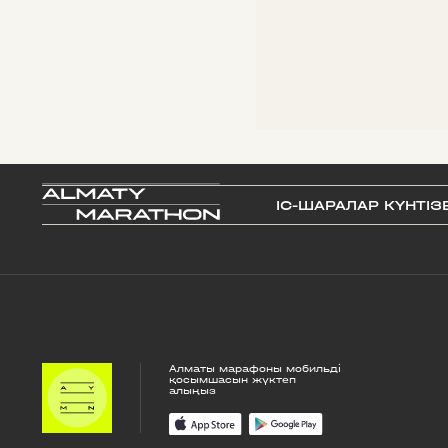
IС-ШАРАЛАР КҮНТІЗ
Алматы марафоны мобильді
қосымшасын жүктеп
алыңыз