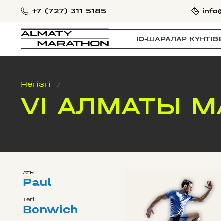
+7 (727) 311 5185
info
IС-ШАРАЛАР КҮНТІЗ
Негізгі
/
VI АЛМАТЫ 
Аты:
Paul
Тегі:
Bonwich