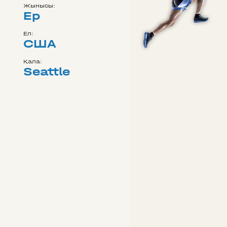
Жынысы:
Ер
Ел:
США
Қала:
Seattle