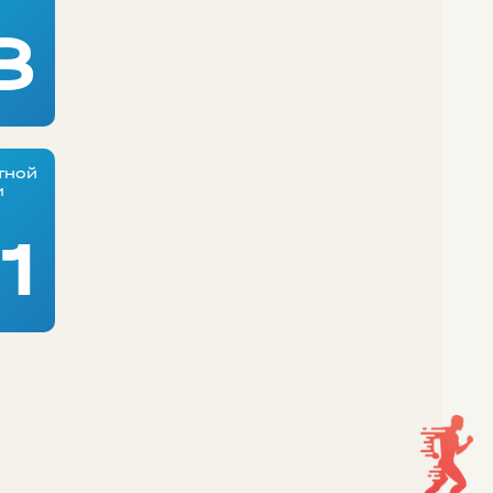
8
тной
и
1