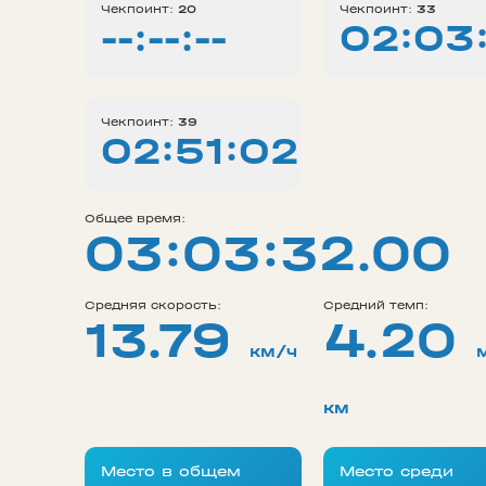
Чекпоинт:
20
Чекпоинт:
33
--:--:--
02:03
Чекпоинт:
39
02:51:02
Общее время:
03:03:32.00
Средняя скорость:
Средний темп:
13.79
4.20
км/ч
км
Место в общем
Место среди