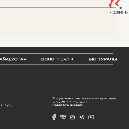
42.195 k
AÑALYQTAR
ВОЛОНТЕРЛІК
БІЗ ТУРАЛЫ
Біздің жаңалықтар мен өзгерістерді
әлеуметтік желіден
қадағалаңыздар:
ы Тау»,