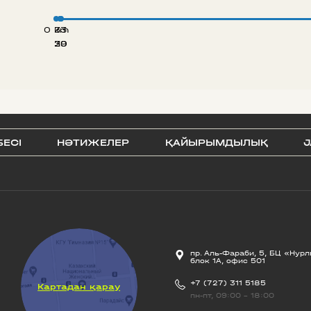
0 km
33
20
39
БЕСI
НӘТИЖЕЛЕР
ҚАЙЫРЫМДЫЛЫҚ
J
пр. Аль-Фараби, 5, БЦ «Нурл
блок 1А, офис 501
+7 (727) 311 5185
Картадан қарау
пн-пт, 09:00 - 18:00