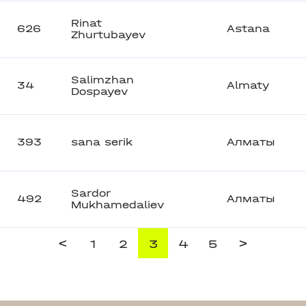
Rinat
626
Astana
Zhurtubayev
Salimzhan
34
Almaty
Dospayev
393
sana serik
Алматы
Sardor
492
Алматы
Mukhamedaliev
<
>
1
2
3
4
5