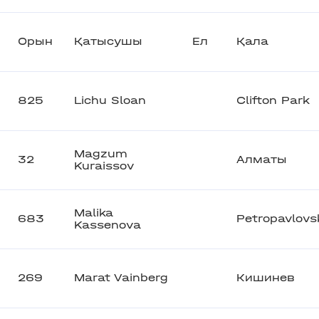
Орын
Қатысушы
Ел
Қала
825
Lichu Sloan
Clifton Park
Magzum
32
Алматы
Kuraissov
Malika
683
Petropavlovs
Kassenova
269
Marat Vainberg
Кишинев