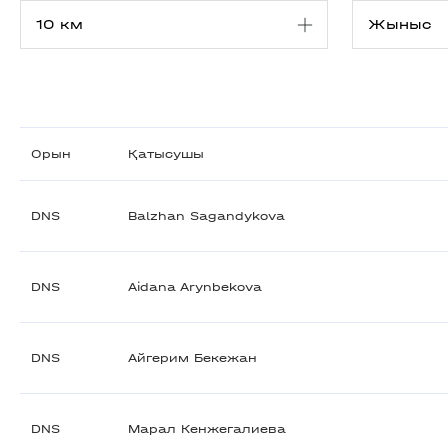
Орын
Қатысушы
DNS
Balzhan Sagandykova
DNS
Aidana Arynbekova
DNS
Айгерим Бекежан
DNS
Марал Кенжегалиева