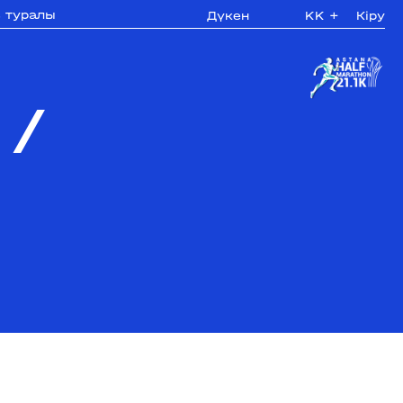
з туралы
Дүкен
KK
+
Кіру
/