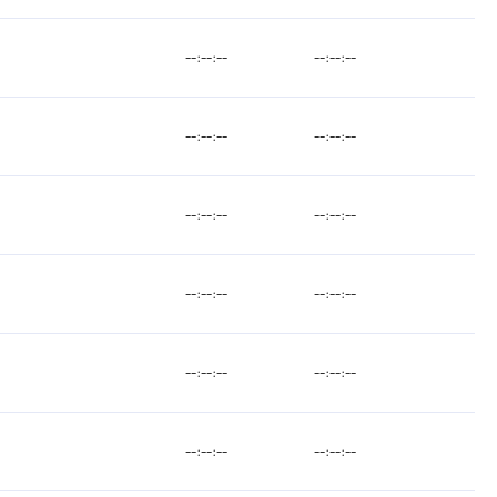
--:--:--
--:--:--
--:--:--
--:--:--
--:--:--
--:--:--
--:--:--
--:--:--
--:--:--
--:--:--
--:--:--
--:--:--