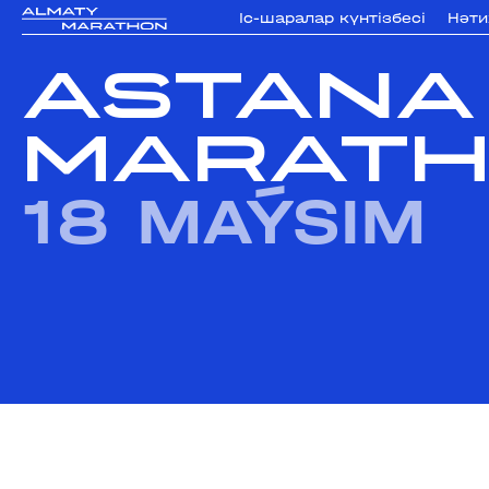
Iс-шаралар күнтізбесi
Нәт
ASTANA
MARATH
18 MAÝSIM