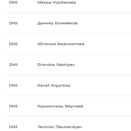
DNS
Махры Курбанова
DNS
Данияр Есимбеков
DNS
Айганым Аманжолова
DNS
Zhandos Sakhiyev
DNS
Kanat Argynbay
DNS
Курмангазы Мартаев
DNS
Temirlan Tileuberdiyev