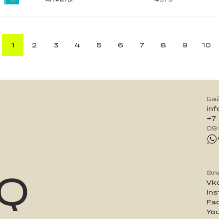
1
2
3
4
5
6
7
8
9
10
Ба
in
+7
09
Q
Әл
Vk
In
Fa
Yo