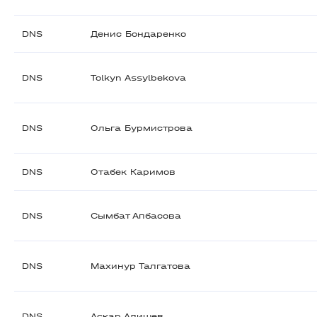
DNS
Денис Бондаренко
DNS
Tolkyn Assylbekova
DNS
Ольга Бурмистрова
DNS
Отабек Каримов
DNS
Сымбат Апбасова
DNS
Махинур Талгатова
DNS
Аскар Алишев