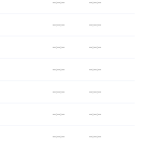
--:--:--
--:--:--
--:--:--
--:--:--
--:--:--
--:--:--
--:--:--
--:--:--
--:--:--
--:--:--
--:--:--
--:--:--
--:--:--
--:--:--