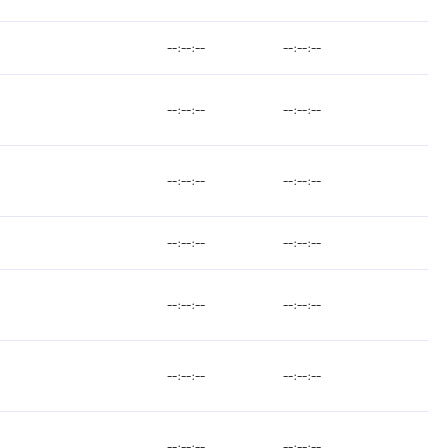
--:--:--
--:--:--
--:--:--
--:--:--
--:--:--
--:--:--
--:--:--
--:--:--
--:--:--
--:--:--
--:--:--
--:--:--
--:--:--
--:--:--