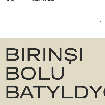
<
BIRINŞI
BOLU
BATYLDY