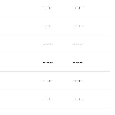
--:--:--
--:--:--
--:--:--
--:--:--
--:--:--
--:--:--
--:--:--
--:--:--
--:--:--
--:--:--
--:--:--
--:--:--