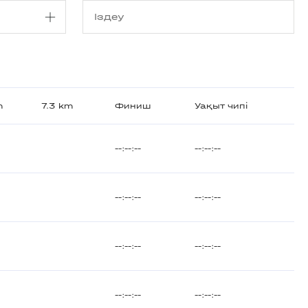
m
7.3 km
Финиш
Уақыт чипі
--:--:--
--:--:--
--:--:--
--:--:--
--:--:--
--:--:--
--:--:--
--:--:--