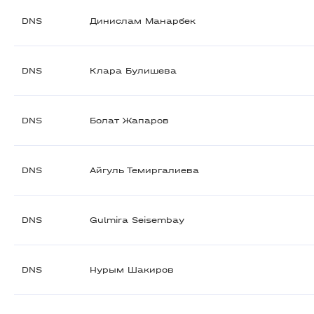
DNS
Динислам Манарбек
DNS
Клара Булишева
DNS
Болат Жапаров
DNS
Айгуль Темиргалиева
DNS
Gulmira Seisembay
DNS
Нурым Шакиров