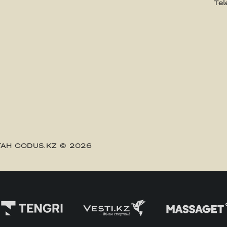
Te
АН CODUS.KZ
© 2026