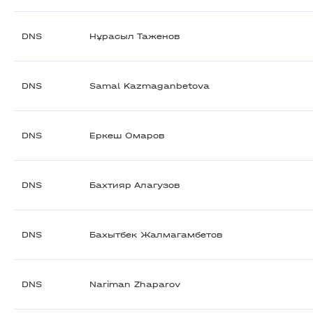
DNS
Нұрасыл Таженов
DNS
Samal Kazmaganbetova
DNS
Еркеш Омаров
DNS
Бахтияр Алагузов
DNS
Бахытбек Жалмагамбетов
DNS
Nariman Zhaparov