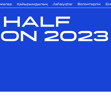
ижелер
Қайырымдылық
Jañalyqtar
Волонтерлік
Бі
 HALF
ON 2023