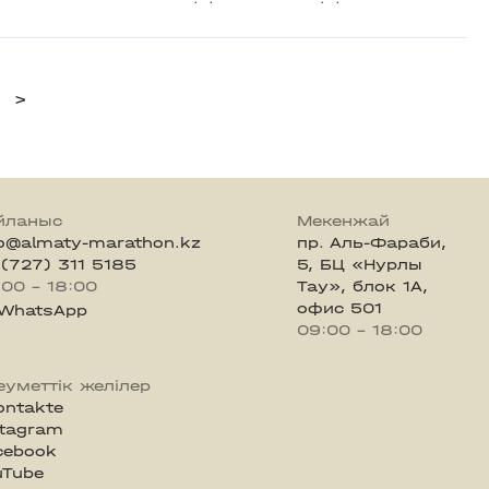
>
йланыс
Мекенжай
fo@almaty-marathon.kz
пр. Аль-Фараби,
 (727) 311 5185
5, БЦ «Нурлы
:00 - 18:00
Тау», блок 1А,
офис 501
WhatsApp
09:00 - 18:00
еуметтік желілер
ontakte
stagram
cebook
uTube