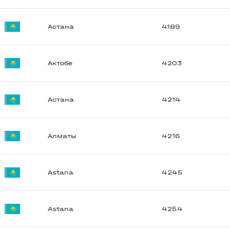
Астана
4189
Актобе
4203
Астана
4214
Алматы
4216
Astana
4245
Astana
4254