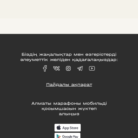
Біздің жаңалықтар мен өзгерістерді
әлеуметтік желіден қадағалаңыздар:
Пайдалы ақпарат
Алматы марафоны мобильді
қосымшасын жүктеп
алыңыз