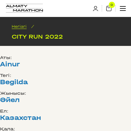
Негізгі
/
CITY RUN 2022
Аты:
Ainur
Тегі:
Begilda
Жынысы:
Әйел
Ел:
Казахстан
Қала: