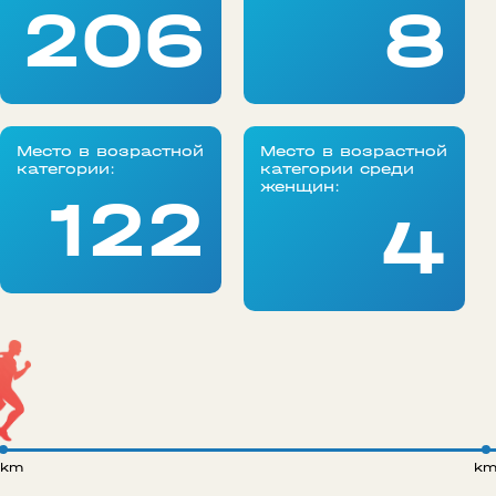
206
8
Место в возрастной
Место в возрастной
категории:
категории среди
женщин:
122
4
 km
k