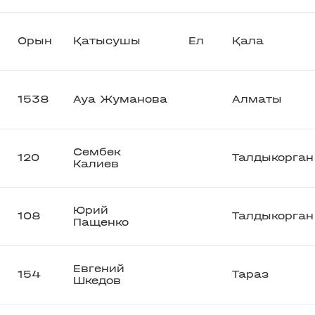
Орын
Қатысушы
Ел
Қала
1538
Ауа Жуманова
Алматы
Сембек
120
Талдыкорган
Калиев
Юрий
108
Талдыкорган
Пащенко
Евгений
154
Тараз
Шкедов