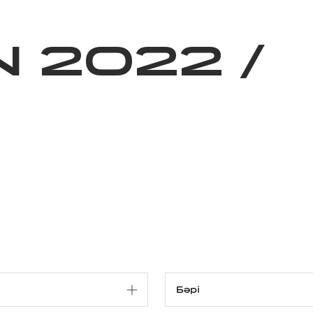
ижелер
Қайырымдылық
Jañalyqtar
Волонтерлік
Бі
N 2022
/