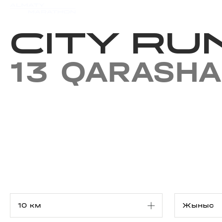
Iс-шаралар күнтізбесi
Нәт
CITY RU
13 QARASHA