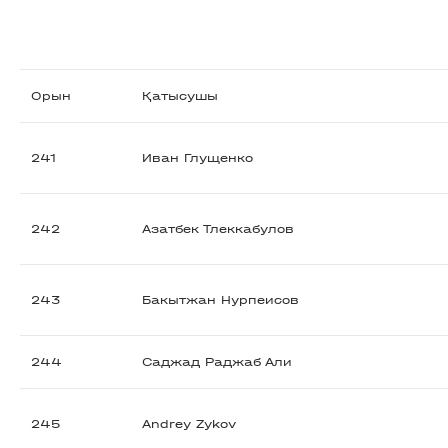
Орын
Қатысушы
241
Иван Глущенко
242
Азатбек Тлеккабулов
243
Бакытжан Нурпеисов
244
Саджад Раджаб Али
245
Andrey Zykov