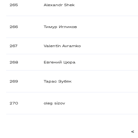
265
Alexandr Shek
266
Тимур Игликов
267
Valentin Avramko
268
Евгений Цюра
269
Тарас Зубяк
270
oleg sizov
<