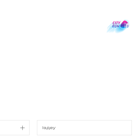
з туралы
Дүкен
KK
+
Кіру