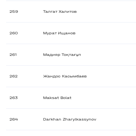
259
Талгат Халитов
260
Мурат Ищанов
261
Мадияр Тоқтағұл
262
Жандос Касымбаев
263
Maksat Bolat
264
Darkhan Zharylkassynov