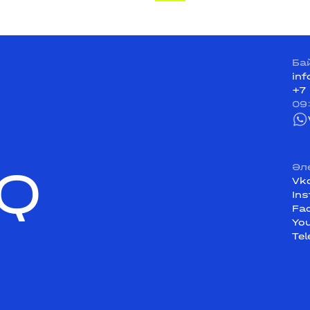
Ба
in
+7
09
Q
Әл
Vk
In
Fa
Yo
Te