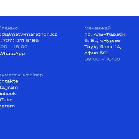
йланыс
Мекенжай
fo@almaty-marathon.kz
пр. Аль-Фараби,
 (727) 311 5185
5, БЦ «Нурлы
:00 - 18:00
Тау», блок 1А,
офис 501
WhatsApp
09:00 - 18:00
еуметтік желілер
ontakte
stagram
cebook
uTube
legram