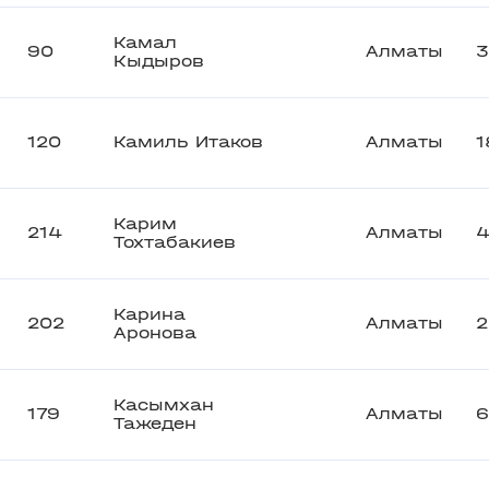
Камал
90
Алматы
3
Кыдыров
120
Камиль Итаков
Алматы
1
Карим
214
Алматы
4
Тохтабакиев
Карина
202
Алматы
2
Аронова
Касымхан
179
Алматы
6
Тажеден