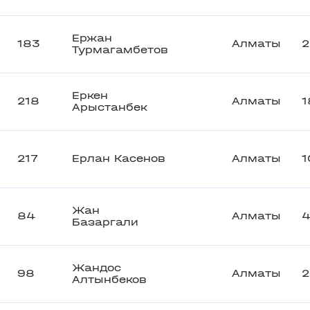
Ержан
183
Алматы
2
Турмагамбетов
Еркен
218
Алматы
1
Арыстанбек
217
Ерлан Касенов
Алматы
1
Жан
84
Алматы
Базаргали
Жандос
98
Алматы
2
Алтынбеков