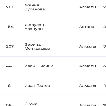
Жания
219
Алматы
2
Буханова
Жасулан
154
Астана
Асанулы
Зарина
207
Алматы
3
Монтахаева
44
Иван Вьюник
Алматы
181
Иван Гостев
Алматы
4
Игорь
58
Алматы
1