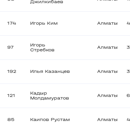
Джилкибаев
174
Игорь Ким
Алматы
4
Игорь
97
Алматы
3
Стребков
192
Илья Казанцев
Алматы
3
Кадыр
121
Алматы
6
Молдамуратов
85
Каипов Рустам
Алматы
4