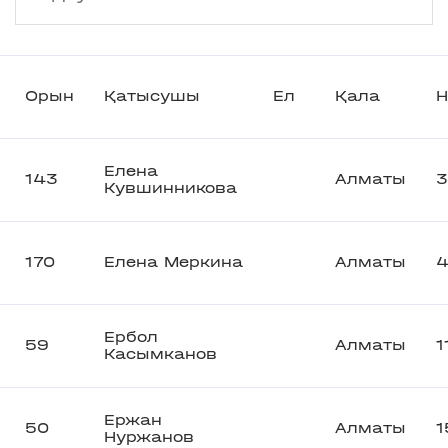
Орын
Қатысушы
Ел
Қала
Н
Елена
143
Алматы
3
Кувшинникова
170
Елена Меркина
Алматы
Ербол
59
Алматы
1
Касымканов
Ержан
50
Алматы
1
Нуржанов