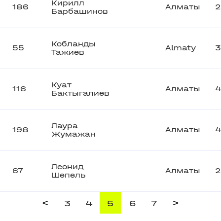
Кирилл
186
Алматы
2
Барбашинов
Кобланды
55
Almaty
Тажиев
Куат
116
Алматы
Бактыгалиев
Лаура
198
Алматы
Жумажан
Леонид
67
Алматы
2
Шепель
<
>
3
4
5
6
7