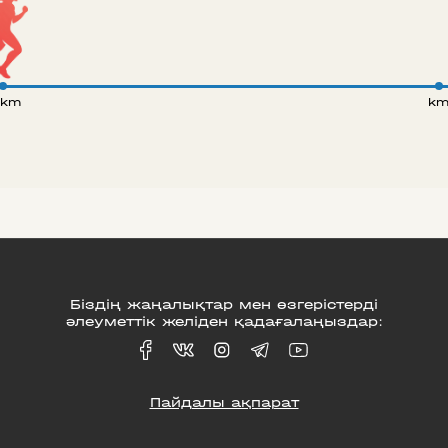
 km
k
Біздің жаңалықтар мен өзгерістерді
әлеуметтік желіден қадағалаңыздар:
Пайдалы ақпарат