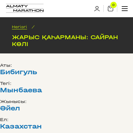
Негізгі
/
ЖАРЫС ҚАҺАРМАНЫ: САЙРАН
КӨЛІ
Аты:
Бибигуль
Тегі:
Мынбаева
Жынысы:
Әйел
Ел:
Казахстан