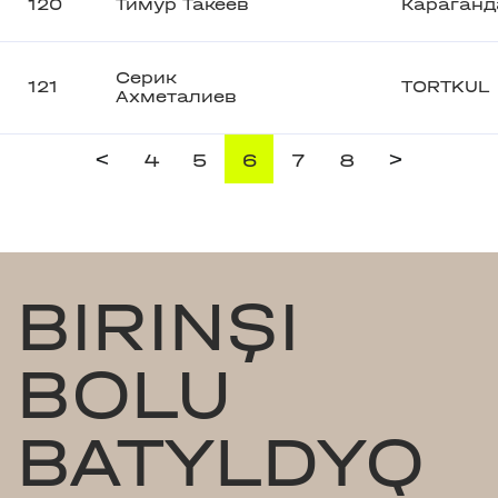
120
Тимур Такеев
Караганд
Серик
121
TORTKUL
Ахметалиев
<
>
4
5
6
7
8
BIRINŞI
BOLU
BATYLDYQ