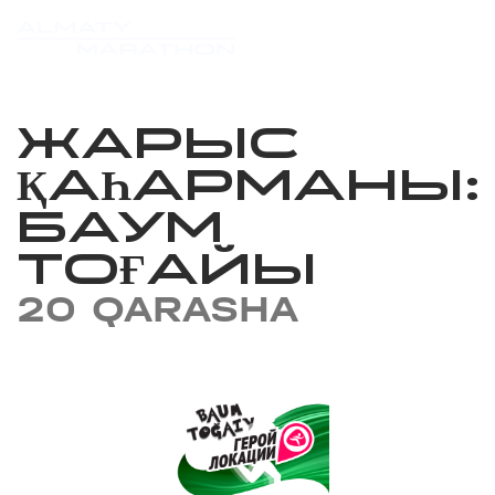
ЖАРЫС
ҚАҺАРМАНЫ:
БАУМ
ТОҒАЙЫ
20 QARASHA