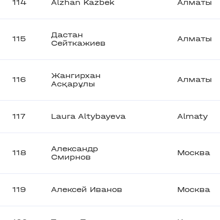
114
Alzhan Kazbek
Алматы
Дастан
115
Алматы
Сейткажиев
Жангирхан
116
Алматы
Асқарұлы
117
Laura Altybayeva
Almaty
Александр
118
Москва
Смирнов
119
Алексей Иванов
Москва