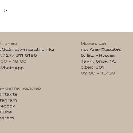
>
йланыс
Мекенжай
fo@almaty-marathon.kz
пр. Аль-Фараби,
 (727) 311 5185
5, БЦ «Нурлы
:00 - 18:00
Тау», блок 1А,
офис 501
WhatsApp
09:00 - 18:00
еуметтік желілер
ontakte
stagram
cebook
uTube
legram