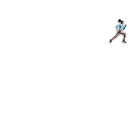
з туралы
Дүкен
KK
+
Кіру