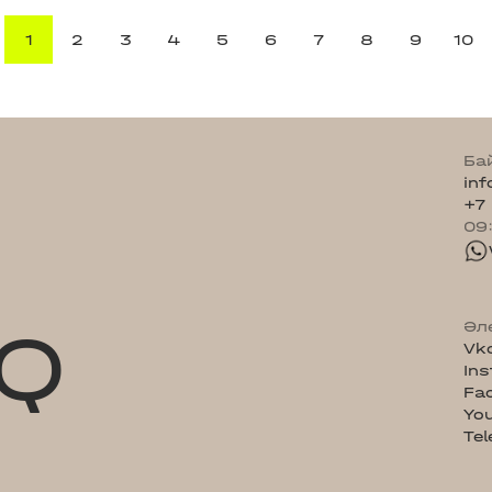
1
2
3
4
5
6
7
8
9
10
Ба
in
+7
09
Q
Әл
Vk
In
Fa
Yo
Te