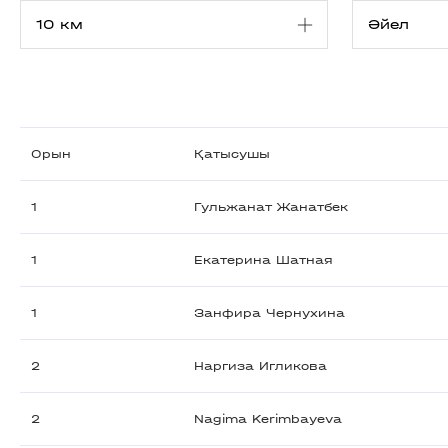
Орын
Қатысушы
1
Гульжанат Жанатбек
1
Екатерина Шатная
1
Занфира Чернухина
2
Наргиза Игликова
2
Nagima Kerimbayeva