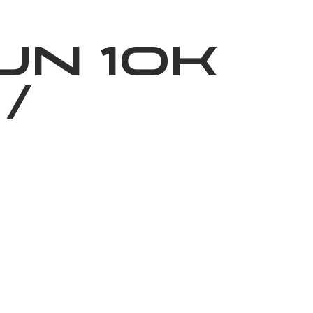
ижелер
Қайырымдылық
Jañalyqtar
Волонтерлік
Бі
UN 10K
/