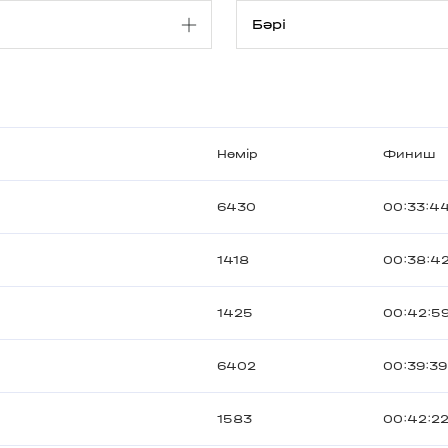
Нөмір
Финиш
6430
00:33:4
1418
00:38:4
1425
00:42:5
6402
00:39:39
1583
00:42:2