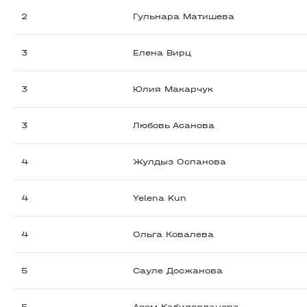
2
Гульнара Матишева
3
Елена Вирц
3
Юлия Макарчук
3
Любовь Асанова
4
Жулдыз Оспанова
4
Yelena Kun
4
Ольга Ковалева
5
Сауле Досжанова