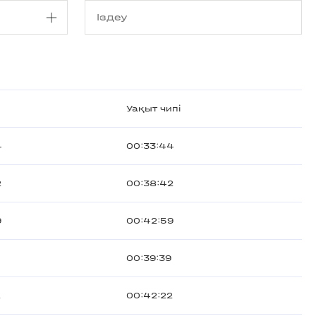
Уақыт чипі
4
00:33:44
2
00:38:42
9
00:42:59
00:39:39
2
00:42:22