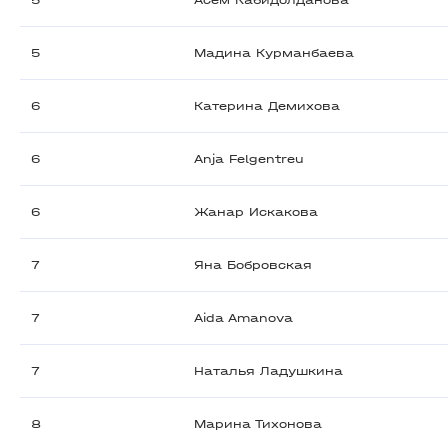
5
Асем Кабидолданова
5
Мадина Курманбаева
6
Катерина Демихова
6
Anja Felgentreu
6
Жанар Искакова
7
Яна Бобровская
7
Aida Amanova
7
Наталья Ладушкина
8
Марина Тихонова