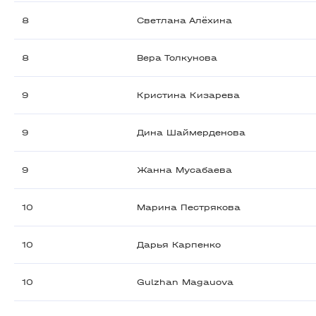
8
Светлана Алёхина
8
Вера Толкунова
9
Кристина Кизарева
9
Дина Шаймерденова
9
Жанна Мусабаева
10
Марина Пестрякова
10
Дарья Карпенко
10
Gulzhan Magauova