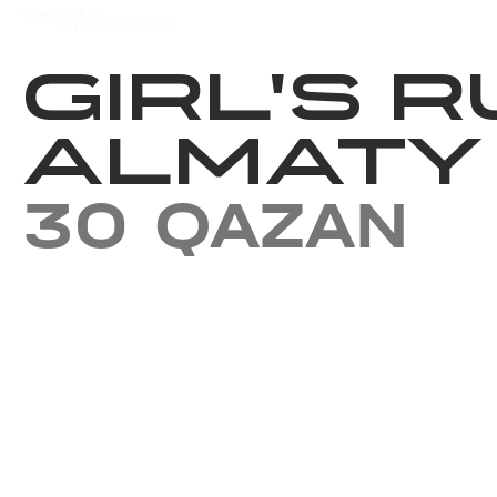
Iс-шаралар күнтізбесi
Нәт
GIRL'S R
ALMATY
30 QAZAN