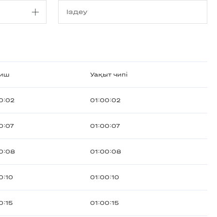
иш
Уақыт чипі
0:02
01:00:02
0:07
01:00:07
0:08
01:00:08
0:10
01:00:10
0:15
01:00:15