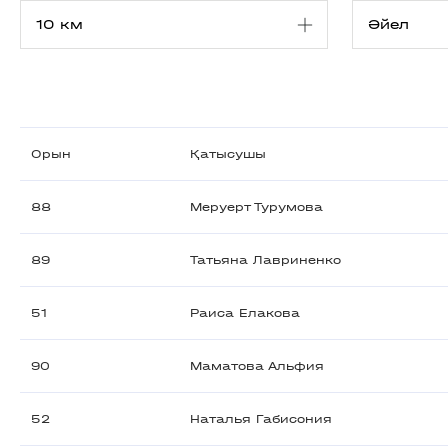
Орын
Қатысушы
88
Меруерт Турумова
89
Татьяна Лавриненко
51
Раиса Елакова
90
Маматова Альфия
52
Наталья Габисония