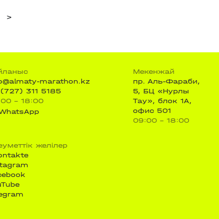
>
йланыс
Мекенжай
fo@almaty-marathon.kz
пр. Аль-Фараби,
 (727) 311 5185
5, БЦ «Нурлы
:00 - 18:00
Тау», блок 1А,
офис 501
WhatsApp
09:00 - 18:00
еуметтік желілер
ontakte
stagram
cebook
uTube
legram