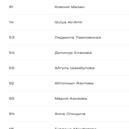
91
Ксения Мазан
14
Gulya Ali-Amir
53
Людмила Павловская
54
Дилинур Елакова
55
Айгуль Шамбулова
92
Айтолкын Язитова
93
Мария Азизова
94
Анна Спицына