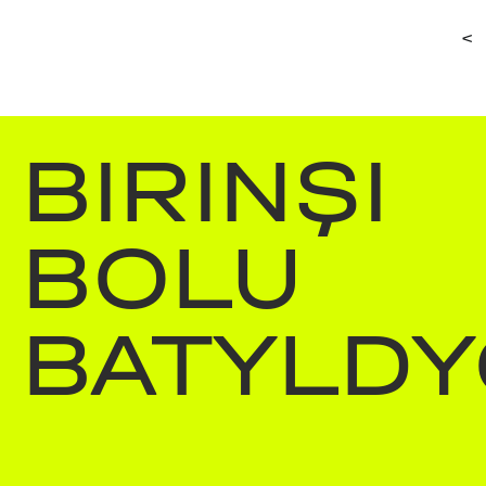
<
BIRINŞI
BOLU
BATYLDY