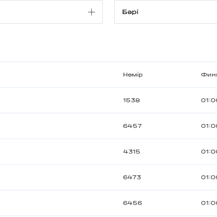
Нөмір
Фин
1538
01:0
6457
01:0
4315
01:0
6473
01:0
6456
01:0