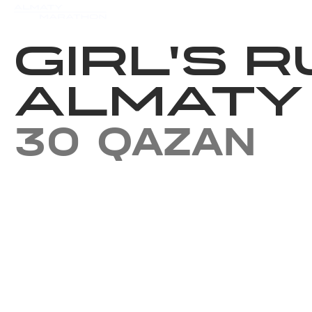
Iс-шаралар күнтізбесi
Нәт
GIRL'S R
ALMATY
30 QAZAN