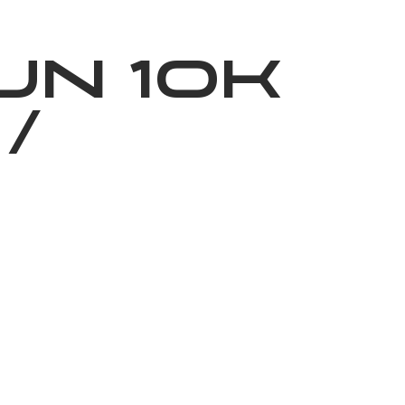
ижелер
Қайырымдылық
Jañalyqtar
Волонтерлік
Бі
UN 10K
/