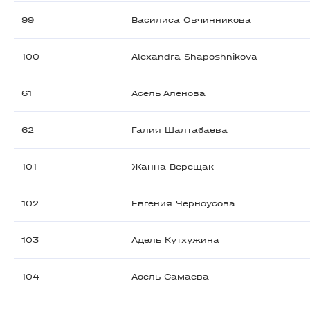
99
Василиса Овчинникова
100
Alexandra Shaposhnikova
61
Асель Аленова
62
Галия Шалтабаева
101
Жанна Верещак
102
Евгения Черноусова
103
Адель Кутхужина
104
Асель Самаева