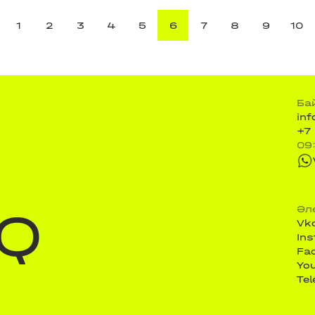
1
2
3
4
5
6
7
8
9
10
Ба
in
+7
09
Q
Әл
Vk
In
Fa
Yo
Te