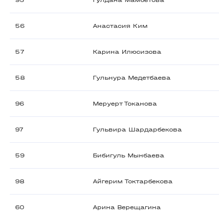
95
Гулдана Мамбетова
56
Анастасия Ким
57
Карина Илюсизова
58
Гульнура Медетбаева
96
Меруерт Токанова
97
Гульвира Шардарбекова
59
Бибигуль Мынбаева
98
Айгерим Токтарбекова
60
Арина Верещагина