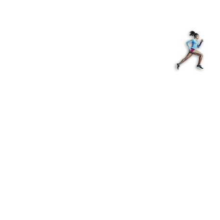
з туралы
Дүкен
KK
+
Кіру