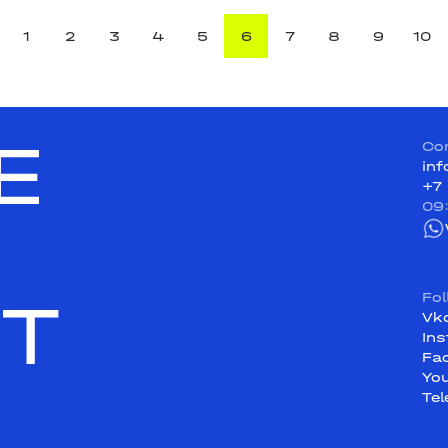
1
2
3
4
5
6
7
8
9
10
E
Co
in
+7
09
ST
Fo
Vk
In
Fa
Yo
Te