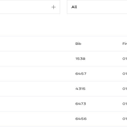
Bib
Fi
1538
0
6457
01
4315
0
6473
01
6456
01