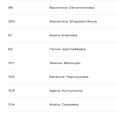
99
Василиса Овчинникова
100
Alexandra Shaposhnikova
61
Асель Аленова
62
Галия Шалтабаева
101
Жанна Верещак
102
Евгения Черноусова
103
Адель Кутхужина
104
Асель Самаева