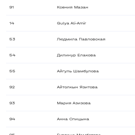
91
Ксения Мазан
14
Gulya Ali-Amir
53
Людмила Павловская
54
Дилинур Елакова
55
Айгуль Шамбулова
92
Айтолкын Язитова
93
Мария Азизова
94
Анна Спицына