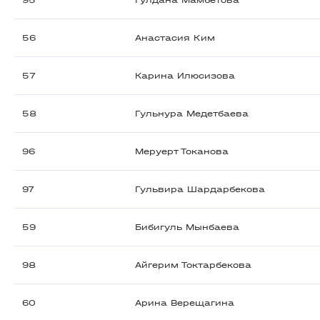
95
Гулдана Мамбетова
56
Анастасия Ким
57
Карина Илюсизова
58
Гульнура Медетбаева
96
Меруерт Токанова
97
Гульвира Шардарбекова
59
Бибигуль Мынбаева
98
Айгерим Токтарбекова
60
Арина Верещагина