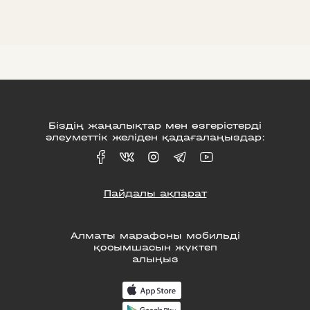
Біздің жаңалықтар мен өзгерістерді
әлеуметтік желіден қадағалаңыздар:
Пайдалы ақпарат
Алматы марафоны мобильді
қосымшасын жүктеп
алыңыз