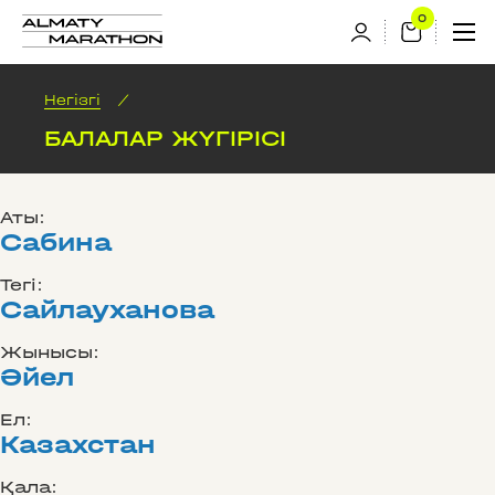
Негізгі
/
БАЛАЛАР ЖҮГIРIСI
Аты:
Сабина
Тегі:
Сайлауханова
Жынысы:
Әйел
Ел:
Казахстан
Қала: