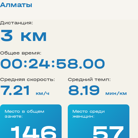
Алматы
Дистанция:
3 км
Общее время:
00:24:58.00
Средняя скорость:
Средний темп:
7.21
8.19
км/ч
мин/км
Место в общем
Место среди
зачете:
женщин:
146
57