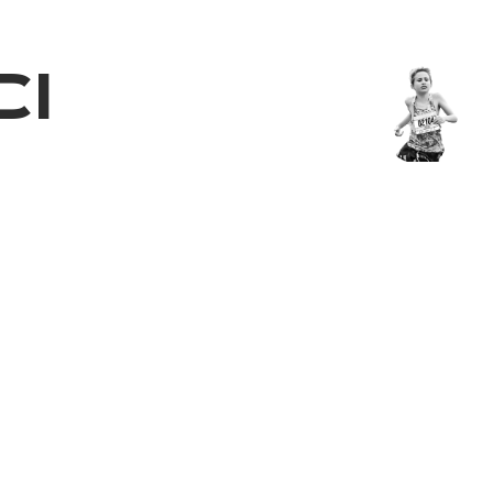
з туралы
Дүкен
KK
+
Кіру
I