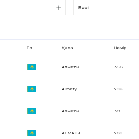
Ел
Қала
Нөмір
Алматы
356
Almaty
298
Алматы
311
АЛМАТЫ
266