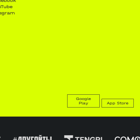
cebook
uTube
legram
Google
Play
App Store