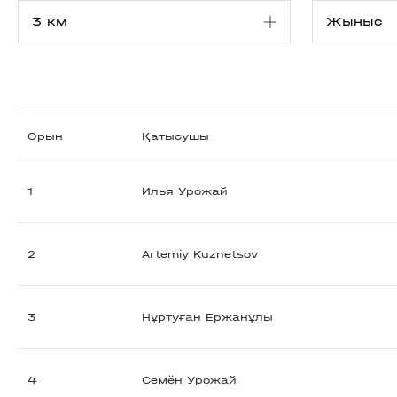
Орын
Қатысушы
1
Илья Урожай
2
Artemiy Kuznetsov
3
Нұртуған Ержанұлы
4
Семён Урожай