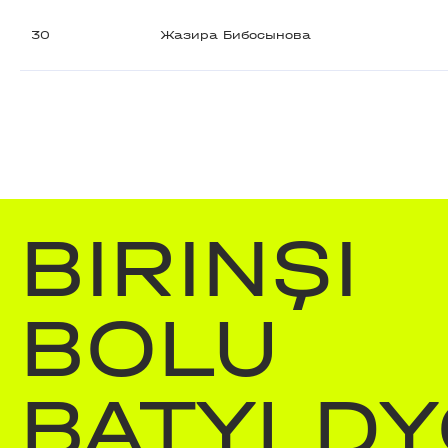
30
Жазира Бибосынова
BIRINŞI
BOLU
BATYLDY