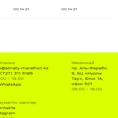
00:14:21
00:14:21
йланыс
Мекенжай
fo@almaty-marathon.kz
пр. Аль-Фараби,
 (727) 311 5185
5, БЦ «Нурлы
:00 - 18:00
Тау», блок 1А,
офис 501
WhatsApp
09:00 - 18:00
еуметтік желілер
ontakte
stagram