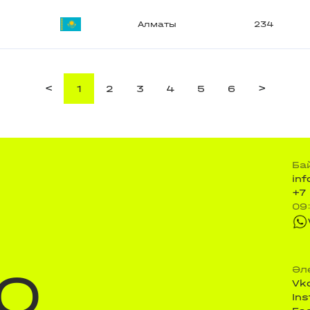
Алматы
234
<
>
1
2
3
4
5
6
Ба
in
+7
09
Q
Әл
Vk
In