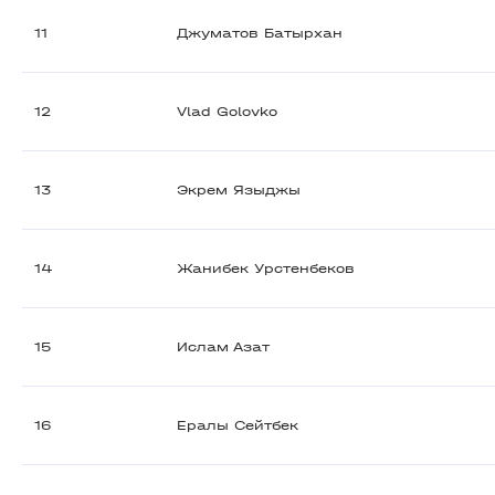
11
Джуматов Батырхан
12
Vlad Golovko
13
Экрем Языджы
14
Жанибек Урстенбеков
15
Ислам Азат
16
Ералы Сейтбек