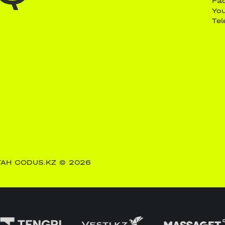
Fa
Yo
Te
АН CODUS.KZ
© 2026