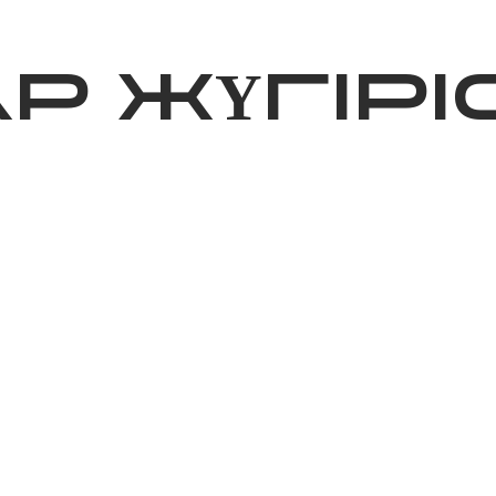
ижелер
Қайырымдылық
Jañalyqtar
Волонтерлік
Бі
 ЖҮГIРIС