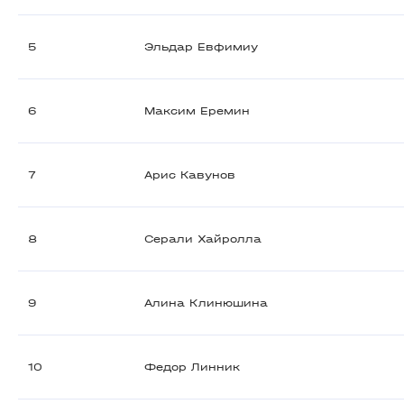
5
Эльдар Евфимиу
6
Максим Еремин
7
Арис Кавунов
8
Серали Хайролла
9
Алина Клинюшина
10
Федор Линник