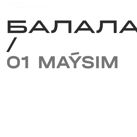
Iс-шаралар күнтізбесi
Нәт
БАЛАЛАР
/
01 MAÝSIM