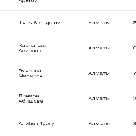
Apetov
Iliyas Smagulov
Алматы
Карлагаш
Алматы
Акинова
Вячеслав
Алматы
7
Марилов
Динара
Алматы
Абишева
Алибек Тургун
Алматы