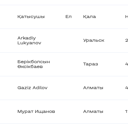
Қатысушы
Ел
Қала
Н
Arkadiy
Уральск
Lukyanov
Берікболсын
Тараз
Өксікбаев
Gaziz Adilov
Алматы
Мурат Ищанов
Алматы
1