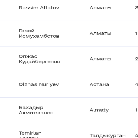
Rassim Aflatov
Алматы
Газий
Алматы
Исмухамбетов
Олжас
Алматы
Кудайбергенов
Olzhas Nuriyev
Астана
Бахадыр
Almaty
Ахметжанов
Temirlan
Талдыкурган