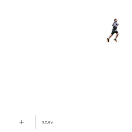
з туралы
Дүкен
KK
+
Кіру