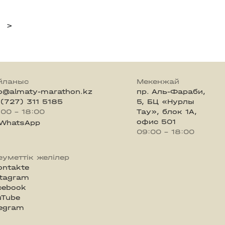
>
йланыс
Мекенжай
fo@almaty-marathon.kz
пр. Аль-Фараби,
 (727) 311 5185
5, БЦ «Нурлы
:00 - 18:00
Тау», блок 1А,
офис 501
WhatsApp
09:00 - 18:00
еуметтік желілер
ontakte
stagram
cebook
uTube
legram