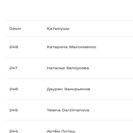
Орын
Қатысушы
248
Катарина Максименко
247
Наталья Белоусова
246
Даурен Закирьянов
245
Yelena Darzimanova
244
Артём Литош