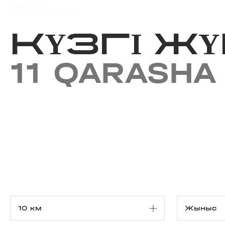
Iс-шаралар күнтізбесi
Нәт
КҮЗГІ ЖҮ
11 QARASHA