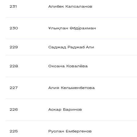
231
Алибек Капсаланов
230
Ұлықпан Әбдірахман
229
Саджад Раджаб Али
228
Оксана Ковалёва
227
Алия Кельменбетова
226
Аскар Баринов
225
Руслан Ембергенов