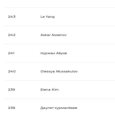
243
Le Yang
242
Askar Assenov
241
Нуржан Абуов
240
Olessya Mussakulov
239
Elena Kim
238
Даулет курманбаев