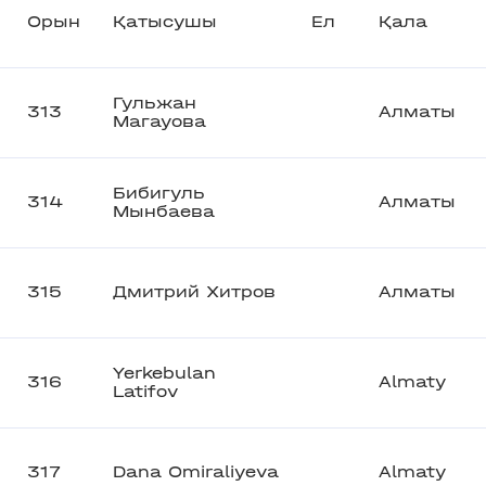
Орын
Қатысушы
Ел
Қала
Гульжан
313
Алматы
Магауова
Бибигуль
314
Алматы
Мынбаева
315
Дмитрий Хитров
Алматы
Yerkebulan
316
Almaty
Latifov
317
Dana Omiraliyeva
Almaty