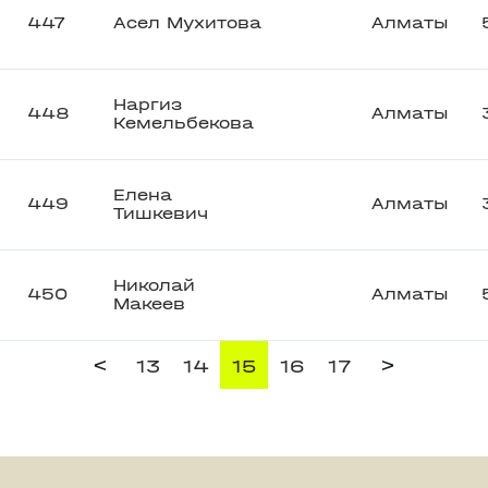
447
Асел Мухитова
Алматы
Наргиз
448
Алматы
Кемельбекова
Елена
449
Алматы
Тишкевич
Николай
450
Алматы
Макеев
<
>
13
14
15
16
17