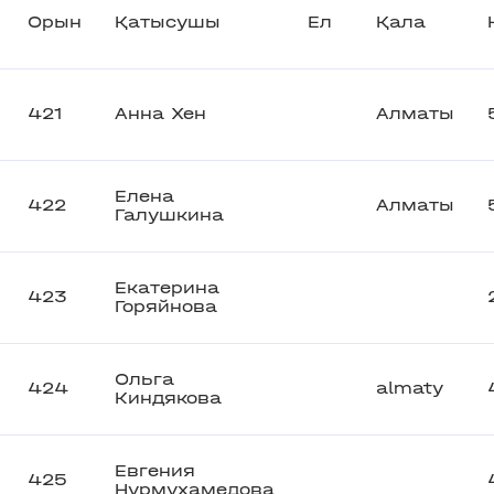
Орын
Қатысушы
Ел
Қала
421
Анна Хен
Алматы
Елена
422
Алматы
Галушкина
Екатерина
423
Горяйнова
Ольга
424
almaty
Киндякова
Евгения
425
Нурмухамедова