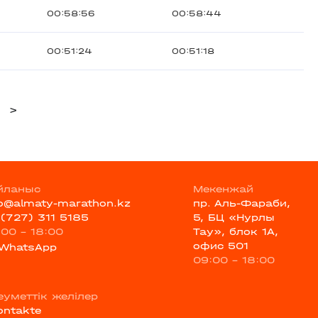
00:58:56
00:58:44
00:51:24
00:51:18
>
йланыс
Мекенжай
fo@almaty-marathon.kz
пр. Аль-Фараби,
 (727) 311 5185
5, БЦ «Нурлы
:00 - 18:00
Тау», блок 1А,
офис 501
WhatsApp
09:00 - 18:00
еуметтік желілер
ontakte