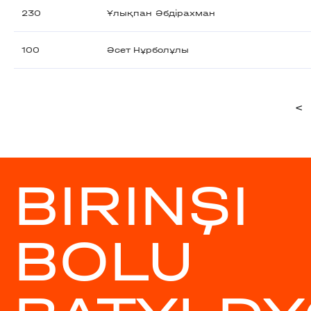
230
Ұлықпан Әбдірахман
100
Әсет Нұрболұлы
<
BIRINŞI
BOLU