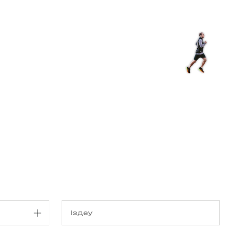
з туралы
Дүкен
KK
+
Кіру