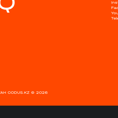
Q
In
Fa
Yo
Te
АН CODUS.KZ
© 2026