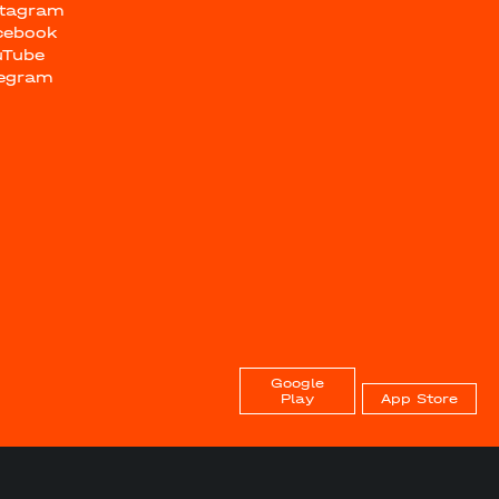
stagram
cebook
uTube
legram
Google
Play
App Store