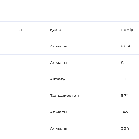
Ел
Қала
Нөмір
Алматы
548
Алматы
8
Almaty
190
Талдыкорган
571
Алматы
142
Алматы
334