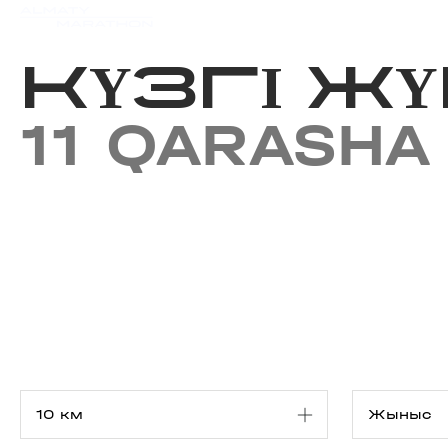
Iс-шаралар күнтізбесi
Нәт
КҮЗГІ ЖҮ
11 QARASHA