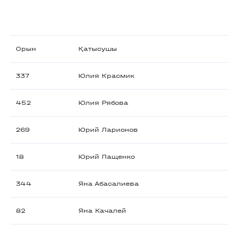
Орын
Қатысушы
337
Юлия Красмик
452
Юлия Рябова
269
Юрий Ларионов
18
Юрий Пащенко
344
Яна Абасалиева
82
Яна Качалей