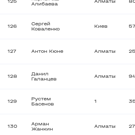
125
Алматы
8
Алибаева
Сергей
126
Киев
5
Коваленко
127
Антон Кюне
Алматы
25
Данил
128
Алматы
9
Галанцев
Рустем
129
1
3
Басенов
Арман
130
Алматы
2
Жанкин