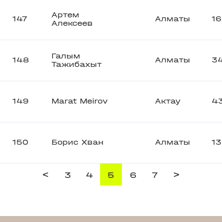
Артем
147
Алматы
16
Алексеев
Галым
148
Алматы
3
Тажибахыт
149
Marat Meirov
Актау
4
150
Борис Хван
Алматы
1
<
>
3
4
5
6
7