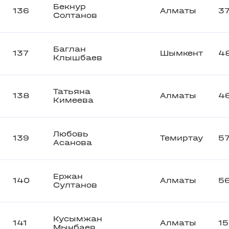
Бекнур
136
Алматы
3
Солтанов
Баглан
137
Шымкент
4
Клышбаев
Татьяна
138
Алматы
4
Кимеева
Любовь
139
Темиртау
5
Асанова
Ержан
140
Алматы
5
Султанов
Кусымжан
141
Алматы
1
Мынбаев