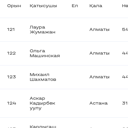
Орын
Қатысушы
Ел
Қала
Нө
Лаура
121
Алматы
5
Жумажан
Ольга
122
Алматы
4
Машинская
Михаил
123
Алматы
4
Шахматов
Аскар
124
Кадырбек
Астана
3
уулу
Карлыгаш