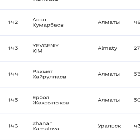
Асан
142
Алматы
4
Кумарбаев
YEVGENIY
143
Almaty
27
KIM
Рахмет
144
Алматы
5
Хайруллаев
Ербол
145
Алматы
5
Жаксылыков
Zhanar
146
Уральск
4
Kamalova