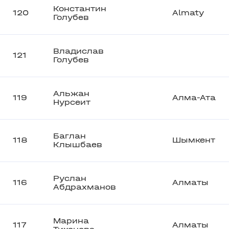
Константин
120
Almaty
Голубев
Владислав
121
Голубев
Альжан
119
Алма-Ата
Нурсеит
Баглан
118
Шымкент
Клышбаев
Руслан
116
Алматы
Абдрахманов
Марина
117
Алматы