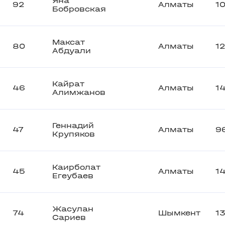
Яна
92
Алматы
1
Бобровская
Максат
80
Алматы
1
Абдуали
Кайрат
46
Алматы
1
Алимжанов
Геннадий
47
Алматы
9
Крупяков
Каирболат
45
Алматы
1
Егеубаев
Жасулан
74
Шымкент
1
Сариев