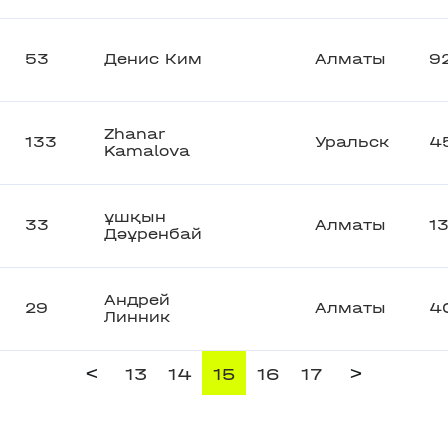
53
Денис Ким
Алматы
9
Zhanar
133
Уральск
4
Kamalova
ұшқын
33
Алматы
1
Дәұренбай
Андрей
29
Алматы
4
Линник
<
>
13
14
15
16
17