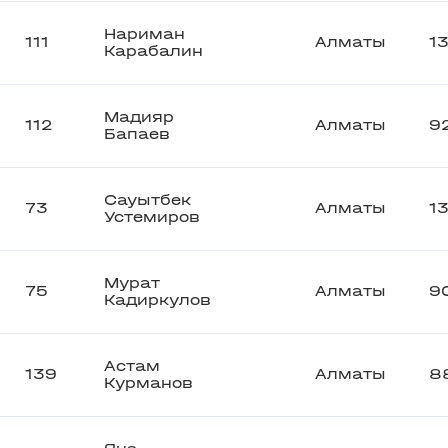
Нариман
111
Алматы
1
Карабалин
Мадияр
112
Алматы
9
Бапаев
Сауытбек
73
Алматы
1
Устемиров
Мурат
75
Алматы
9
Кадиркулов
Астам
139
Алматы
8
Курманов