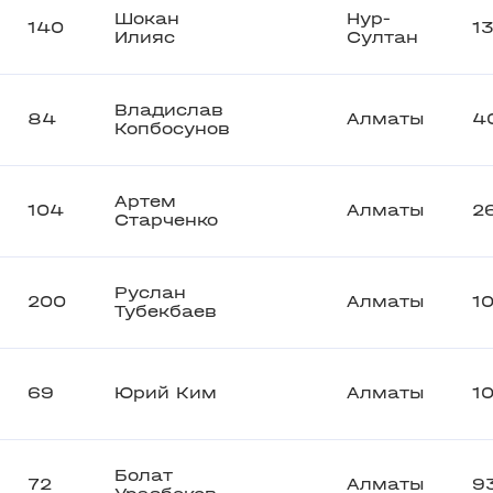
Шокан
Нур-
140
1
Илияс
Султан
Владислав
84
Алматы
4
Копбосунов
Артем
104
Алматы
2
Старченко
Руслан
200
Алматы
1
Тубекбаев
69
Юрий Ким
Алматы
10
Болат
72
Алматы
9