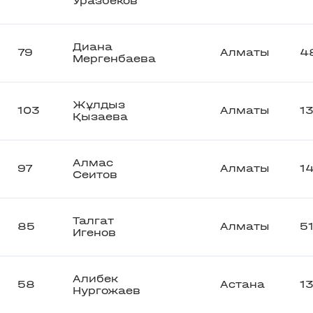
Уразбеков
Диана
79
Алматы
4
Мергенбаева
Жұлдыз
103
Алматы
1
Қызаева
Алмас
97
Алматы
1
Сеитов
Талгат
85
Алматы
5
Игенов
Алибек
58
Астана
1
Нургожаев