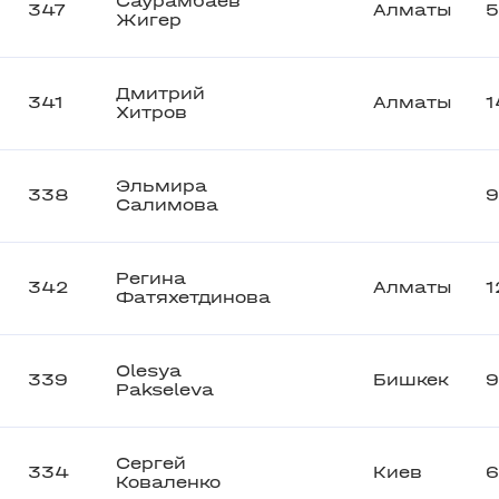
Саурамбаев
347
Алматы
5
Жигер
Дмитрий
341
Алматы
1
Хитров
Эльмира
338
Салимова
Регина
342
Алматы
1
Фатяхетдинова
Olesya
339
Бишкек
9
Pakseleva
Сергей
334
Киев
6
Коваленко