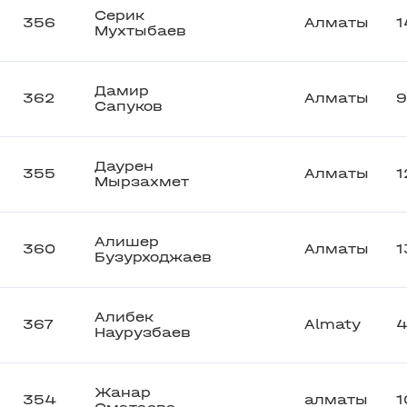
Серик
356
Алматы
1
Мухтыбаев
Дамир
362
Алматы
9
Сапуков
Даурен
355
Алматы
1
Мырзахмет
Алишер
360
Алматы
1
Бузурходжаев
Алибек
367
Almaty
4
Наурузбаев
Жанар
354
алматы
1