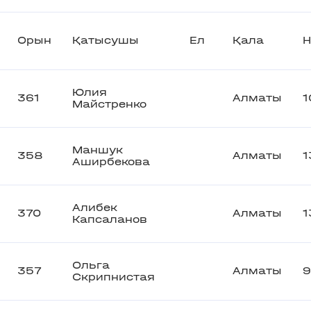
Орын
Қатысушы
Ел
Қала
Н
Юлия
361
Алматы
1
Майстренко
Маншук
358
Алматы
1
Аширбекова
Алибек
370
Алматы
1
Капсаланов
Ольга
357
Алматы
9
Скрипнистая