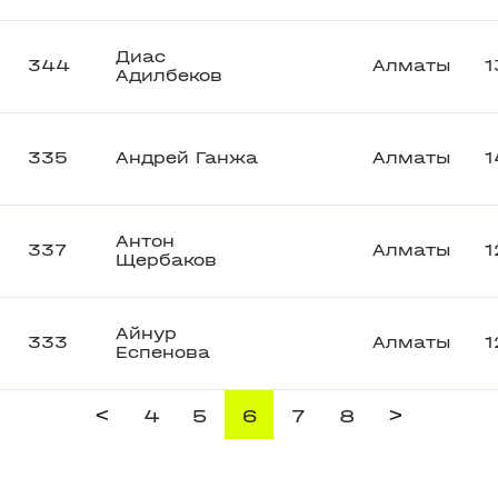
Диас
344
Алматы
1
Адилбеков
335
Андрей Ганжа
Алматы
1
Антон
337
Алматы
1
Щербаков
Айнур
333
Алматы
1
Еспенова
<
>
4
5
6
7
8