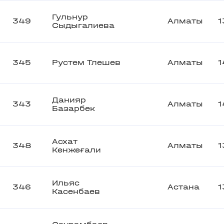
Гульнур
349
Алматы
1
Сыдыгалиева
345
Рустем Тлешев
Алматы
1
Данияр
343
Алматы
1
Базарбек
Асхат
348
Алматы
1
Кенжеғали
Ильяс
346
Астана
1
Касенбаев