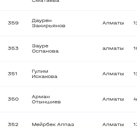
Сматаева
Даурен
359
Алматы
1
Закирьянов
Зауре
353
алматы
1
Оспанова
Гулим
351
Алматы
1
Искакова
Арман
350
Алматы
Отыншиев
352
Мейрбек Аппаз
Алматы
1