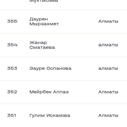
Мухтыбаев
Даурен
355
Алматы
Мырзахмет
Жанар
354
алматы
Сматаева
353
Зауре Оспанова
алматы
352
Мейрбек Аппаз
Алматы
351
Гулим Искакова
Алматы