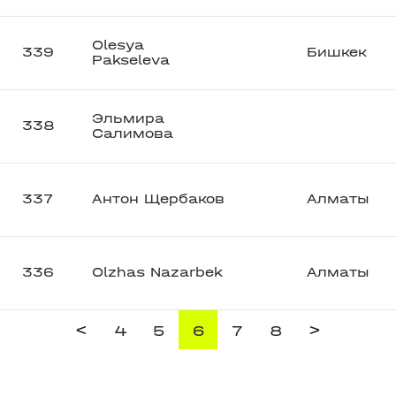
Olesya
339
Бишкек
Pakseleva
Эльмира
338
Салимова
337
Антон Щербаков
Алматы
336
Olzhas Nazarbek
Алматы
<
>
4
5
6
7
8