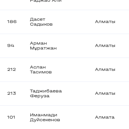
Раджаб Али
Дасет
186
Алматы
Садыков
Арман
94
Алматы
Мұратжан
Аслан
212
Алматы
Тасимов
Таджибаева
213
Алматы
Феруза
Иманмади
101
Алмата
Дуйсекенов