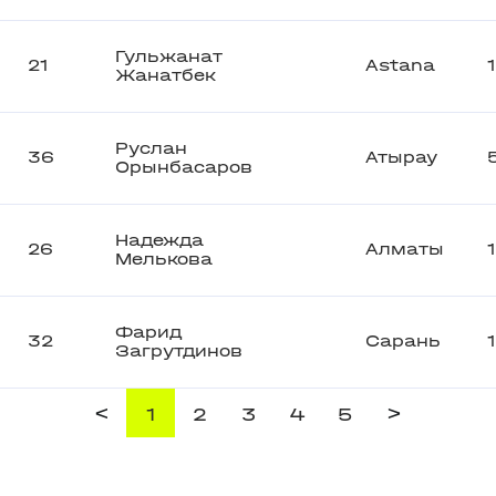
Гульжанат
21
Astana
Жанатбек
Руслан
36
Атырау
Орынбасаров
Надежда
26
Алматы
Мелькова
Фарид
32
Сарань
Загрутдинов
<
>
1
2
3
4
5