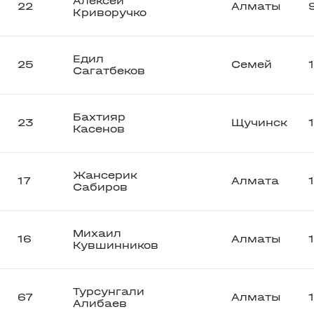
Алексей
22
Алматы
Криворучко
Едил
25
Семей
Сагатбеков
Бахтияр
23
Щучинск
Касенов
Жансерик
17
Алмата
Сабиров
Михаил
16
Алматы
Кувшинников
Турсунгали
67
Алматы
Алибаев