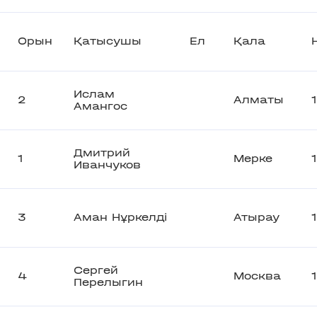
Орын
Қатысушы
Ел
Қала
Ислам
2
Алматы
Амангос
Дмитрий
1
Мерке
Иванчуков
3
Аман Нұркелді
Атырау
Сергей
4
Москва
Перелыгин