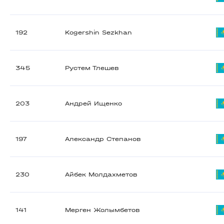
192
Kogershin Sezkhan
345
Рустем Тлешев
203
Андрей Ищенко
197
Александр Степанов
230
Айбек Молдахметов
141
Мерген Жолымбетов