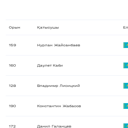
Орын
Қатысушы
Е
159
Нурлан Жайсанбаев
160
Даулет Каби
128
Владиимр Лисицкий
190
Константин Жабасов
172
Данил Галанцев