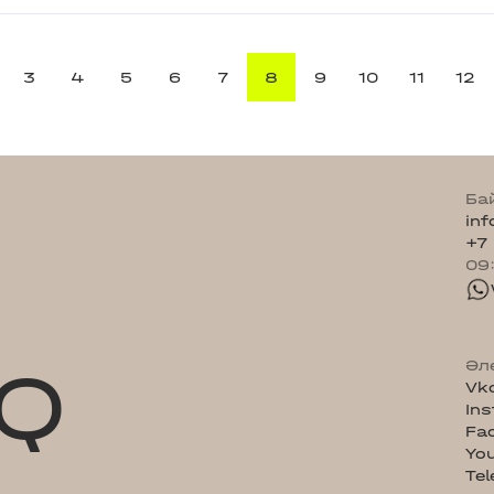
3
4
5
6
7
8
9
10
11
12
Ба
in
+7
09
Q
Әл
Vk
In
Fa
Yo
Te