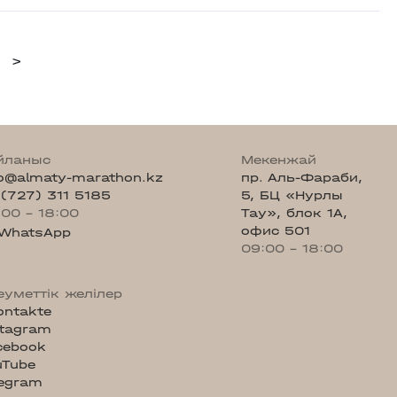
>
йланыс
Мекенжай
fo@almaty-marathon.kz
пр. Аль-Фараби,
 (727) 311 5185
5, БЦ «Нурлы
:00 - 18:00
Тау», блок 1А,
офис 501
WhatsApp
09:00 - 18:00
еуметтік желілер
ontakte
stagram
cebook
uTube
legram