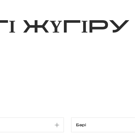
ижелер
Қайырымдылық
Jañalyqtar
Волонтерлік
Бі
І ЖҮГІРУ