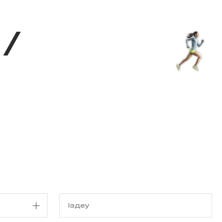
з туралы
Дүкен
KK
+
Кіру
/