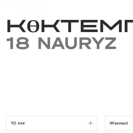
Iс-шаралар күнтізбесi
Нәт
КӨКТЕМГ
18 NAURYZ