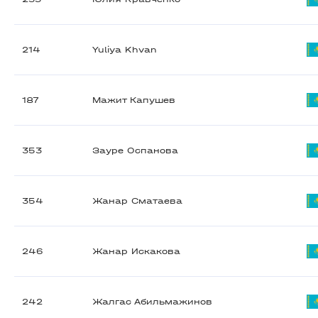
214
Yuliya Khvan
187
Мажит Капушев
353
Зауре Оспанова
354
Жанар Сматаева
246
Жанар Искакова
242
Жалгас Абильмажинов