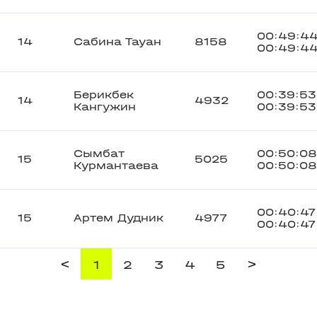
00:49:4
14
Сабина Тауан
8158
00:49:4
Берикбек
00:39:53
14
4932
Кангужин
00:39:53
Сымбат
00:50:08
15
5025
Курмантаева
00:50:08
00:40:47
15
Артем Дудник
4977
00:40:47
<
>
1
2
3
4
5