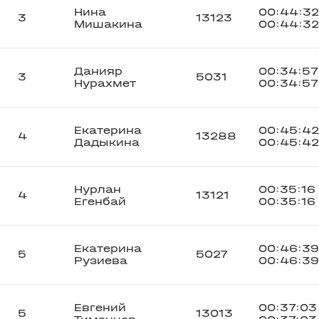
Нина
00:44:32
3
13123
Мишакина
00:44:32
Данияр
00:34:57
3
5031
Нурахмет
00:34:57
Екатерина
00:45:42
4
13288
Дадыкина
00:45:42
Нурлан
00:35:16
4
13121
Егенбай
00:35:16
Екатерина
00:46:39
5
5027
Рузиева
00:46:39
Евгений
00:37:03
5
13013