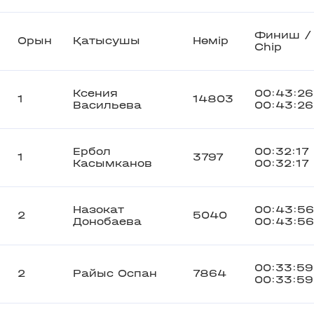
Финиш /
Орын
Қатысушы
Нөмір
Chip
Ксения
00:43:26
1
14803
Васильева
00:43:26
Ербол
00:32:17
1
3797
Касымканов
00:32:17
Назокат
00:43:56
2
5040
Донобаева
00:43:56
00:33:59
2
Райыс Оспан
7864
00:33:59