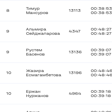
Тимур
00:38:53
8
13113
Мансуров
00:38:53
Альмира
00:48:27
9
4347
Сейджапарова
00:48:27
Рустем
00:39:07
9
13136
Басенов
00:39:07
Жазира
00:48:4
10
13196
Есмагамбетова
00:48:4
Ержан
00:39:18
10
4964
Нуржанов
00:39:18