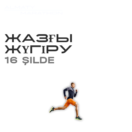
ЖАЗҒЫ
ЖҮГІРУ
16 ŞILDE