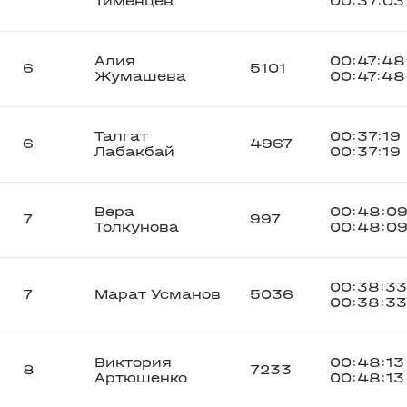
Тименцев
00:37:03
Алия
00:47:48
6
5101
Жумашева
00:47:48
Талгат
00:37:19
6
4967
Лабакбай
00:37:19
Вера
00:48:0
7
997
Толкунова
00:48:0
00:38:33
7
Марат Усманов
5036
00:38:33
Виктория
00:48:13
8
7233
Артюшенко
00:48:13