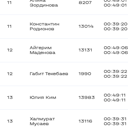
Алина
00:49:01
11
8207
Зординова
00:49:01
Константин
00:39:20
11
13014
Родионов
00:39:20
Айгерим
00:49:06
12
13131
Маденова
00:49:06
00:39:22
12
Габит Текебаев
1990
00:39:22
00:49:11
13
Юлия Ким
13983
00:49:11
Халмурат
00:39:31
13
13116
Мусаев
00:39:31