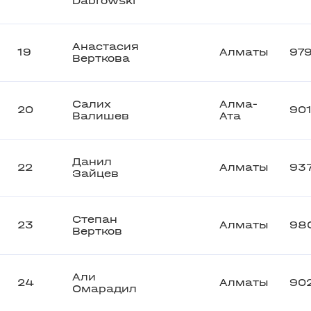
Dabrowski
Анастасия
19
Алматы
97
Верткова
Салих
Алма-
20
90
Валишев
Ата
Данил
22
Алматы
93
Зайцев
Степан
23
Алматы
98
Вертков
Али
24
Алматы
90
Омарадил