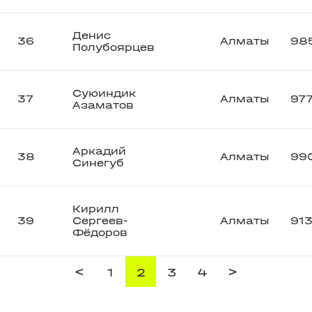
Денис
36
Алматы
98
Полубоярцев
Суюиндик
37
Алматы
97
Азаматов
Аркадий
38
Алматы
99
Синегуб
Кирилл
39
Сергеев-
Алматы
91
Фёдоров
<
>
1
2
3
4