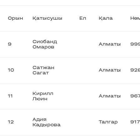
Орын
Қатысушы
Ел
Қала
Нөм
Сиобанд
9
Алматы
99
Омаров
Сатжан
10
Алматы
92
Сагат
Кирилл
11
Алматы
96
Люин
Адия
12
Талгар
917
Кадырова