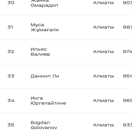
Жанна
30
Алматы
90
Омарадил
Мұса
31
Алматы
98
Жұмағали
Ильяс
32
Алматы
97
Валиев
33
Даниил Ли
Алматы
95
Инга
34
Алматы
96
Юргелайтине
Bogdan
35
Алматы
93
Golovanov