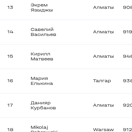
Экрем
13
Алматы
90
Языджы
Савелий
14
Алматы
91
Васильев
Кирилл
15
Алматы
94
Матвеев
Мария
16
Талгар
93
Елькина
Данияр
17
Алматы
92
Курбанов
Mikolaj
18
Warsaw
912