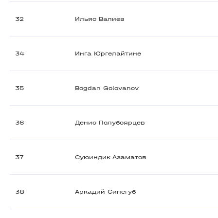
32
Ильяс Валиев
34
Инга Юргелайтине
35
Bogdan Golovanov
36
Денис Полубоярцев
37
Суюиндик Азаматов
38
Аркадий Синегуб