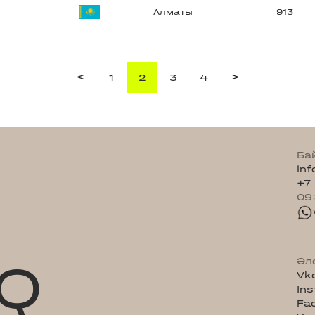
Алматы
913
<
>
1
2
3
4
Ба
in
+7
09
Q
Әл
Vk
In
Fa