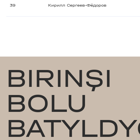
39
Кирилл Сергеев-Фёдоров
BIRINŞI
BOLU
BATYLDY