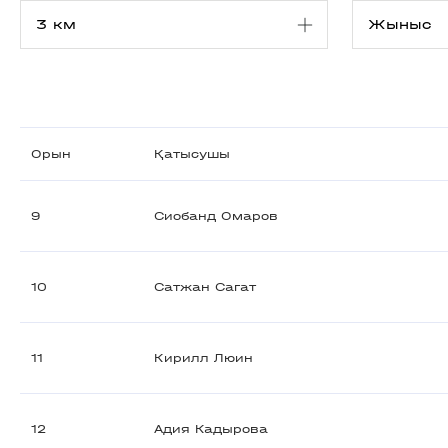
Орын
Қатысушы
9
Сиобанд Омаров
10
Сатжан Сагат
11
Кирилл Люин
12
Адия Кадырова