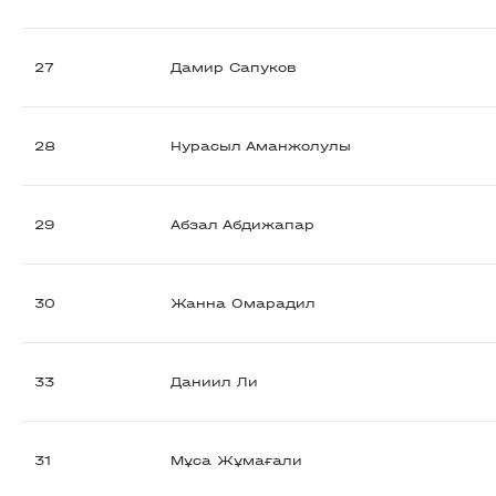
27
Дамир Сапуков
28
Нурасыл Аманжолулы
29
Абзал Абдижапар
30
Жанна Омарадил
33
Даниил Ли
31
Мұса Жұмағали