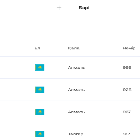
Ел
Қала
Нөмір
Алматы
999
Алматы
928
Алматы
967
Талгар
917