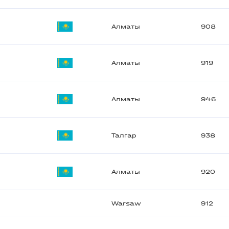
Алматы
908
Алматы
919
Алматы
946
Талгар
938
Алматы
920
Warsaw
912