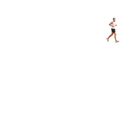
з туралы
Дүкен
KK
+
Кіру