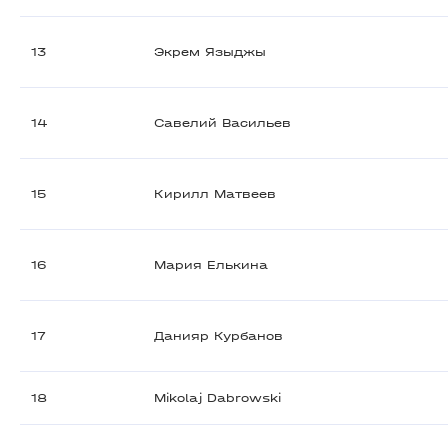
13
Экрем Языджы
14
Савелий Васильев
15
Кирилл Матвеев
16
Мария Елькина
17
Данияр Курбанов
18
Mikolaj Dabrowski