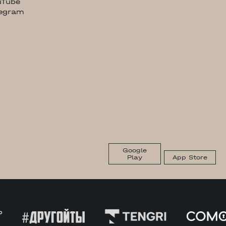
uTube
legram
Google
Play
App Store