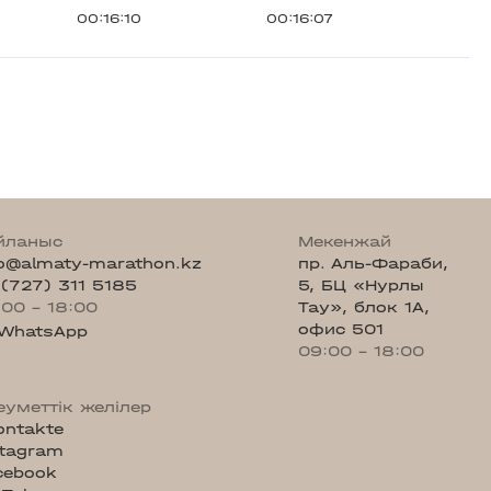
00:16:10
00:16:07
йланыс
Мекенжай
fo@almaty-marathon.kz
пр. Аль-Фараби,
 (727) 311 5185
5, БЦ «Нурлы
:00 - 18:00
Тау», блок 1А,
офис 501
WhatsApp
09:00 - 18:00
еуметтік желілер
ontakte
stagram
cebook