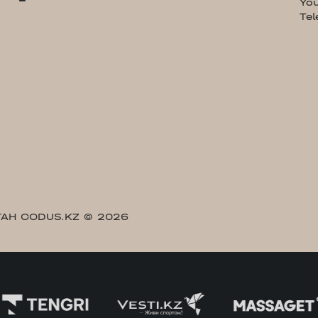
Yo
Te
АН CODUS.KZ
© 2026