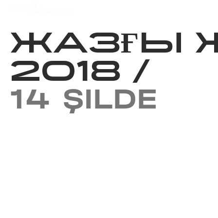
Iс-шаралар күнтізбесi
Нәт
ЖАЗҒЫ 
2018
/
14 ŞILDE