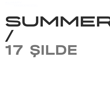
Iс-шаралар күнтізбесi
Нәт
SUMMER
/
17 ŞILDE