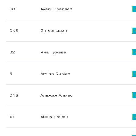
60
Ayaru Zhanseit
DNS
Ян Коньшин
32
Яна Гужева
3
Arslan Ruslan
DNS
Альжан Алмас
18
Айша Ержан