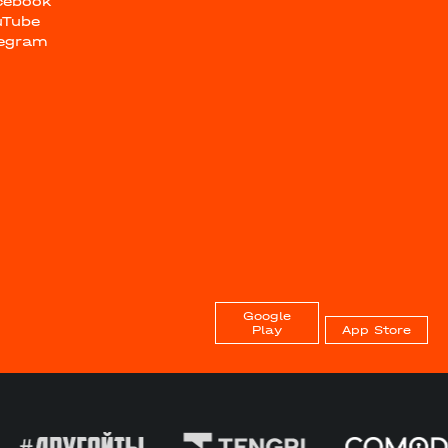
cebook
uTube
legram
Google
Play
App Store