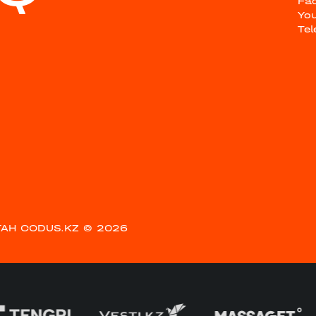
Fa
Yo
Te
АН CODUS.KZ
© 2026