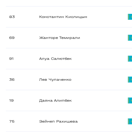
83
Константин Кислицын
69
Жанторе Темирали
91
Алуа Салютбек
36
Лев Чупаченко
19
Даяна Алипбек
75
Зейнеп Рахишева