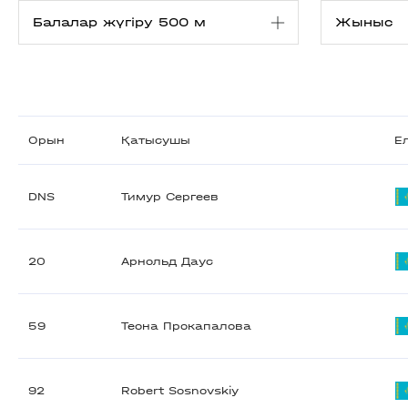
Орын
Қатысушы
Е
DNS
Тимур Сергеев
20
Арнольд Даус
59
Теона Прокапалова
92
Robert Sosnovskiy