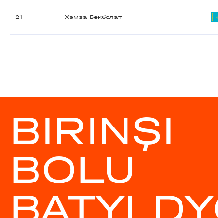
21
Хамза Бекболат
BIRINŞI
BOLU
BATYLDY