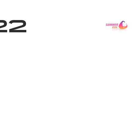
з туралы
Дүкен
KK
+
Кіру
22