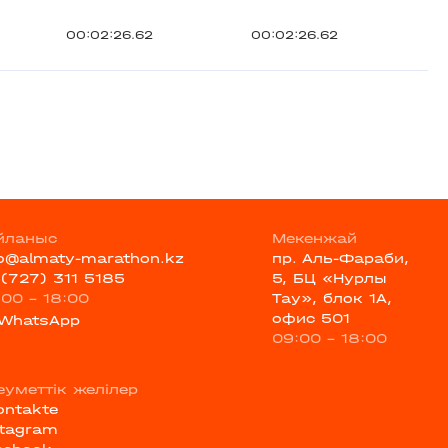
00:02:26.62
00:02:26.62
йланыс
Мекенжай
fo@almaty-marathon.kz
пр. Аль-Фараби,
 (727) 311 5185
5, БЦ «Нурлы
:00 - 18:00
Тау», блок 1А,
офис 501
WhatsApp
09:00 - 18:00
еуметтік желілер
ontakte
stagram