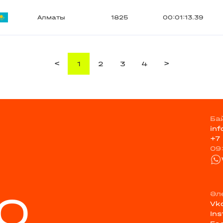
Алматы
1825
00:01:13.39
<
>
1
2
3
4
Ба
in
+7
09
Q
Әл
Vk
In