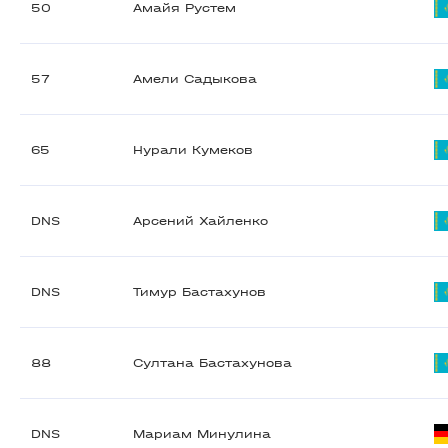
50
Амайя Рустем
57
Амели Садыкова
65
Нурали Кумеков
DNS
Арсений Хайленко
DNS
Тимур Бастахунов
88
Султана Бастахунова
DNS
Мариам Минулина