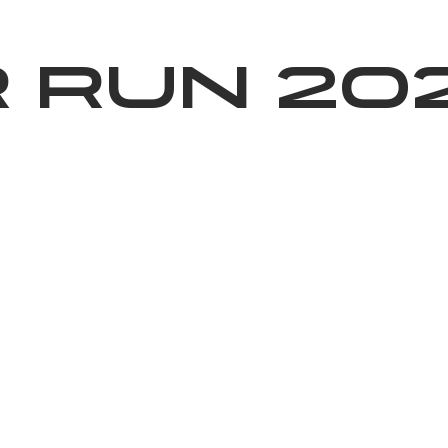
ижелер
Қайырымдылық
Jañalyqtar
Волонтерлік
Бі
 RUN 20