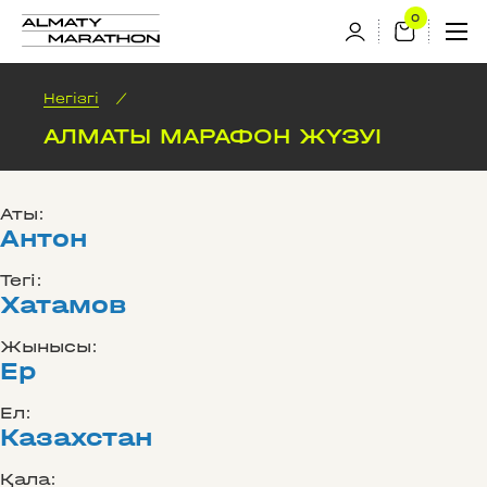
Негізгі
/
АЛМАТЫ МАРАФОН ЖҮЗУІ
Аты:
Антон
Тегі:
Хатамов
Жынысы:
Ер
Ел:
Казахстан
Қала: