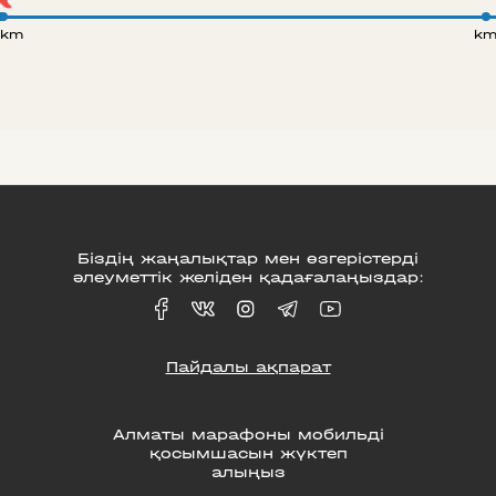
 km
k
Біздің жаңалықтар мен өзгерістерді
әлеуметтік желіден қадағалаңыздар:
Пайдалы ақпарат
Алматы марафоны мобильді
қосымшасын жүктеп
алыңыз