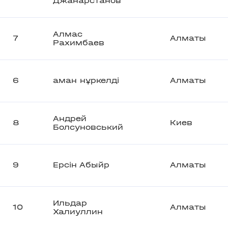
Джанарстанов
Алмас
7
Алматы
Рахимбаев
6
аман нұркелді
Алматы
Андрей
8
Киев
Болсуновський
9
Ерсін Абыйр
Алматы
Ильдар
10
Алматы
Халиуллин