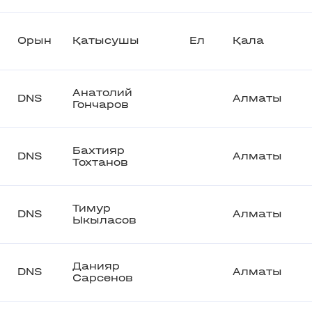
Орын
Қатысушы
Ел
Қала
Анатолий
DNS
Алматы
Гончаров
Бахтияр
DNS
Алматы
Тохтанов
Тимур
DNS
Алматы
Ыкыласов
Данияр
DNS
Алматы
Сарсенов