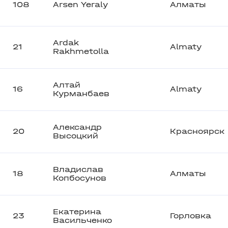
108
Arsen Yeraly
Алматы
Ardak
21
Almaty
Rakhmetolla
Алтай
16
Almaty
Курманбаев
Александр
20
Красноярск
Высоцкий
Владислав
18
Алматы
Копбосунов
Екатерина
23
Горловка
Васильченко