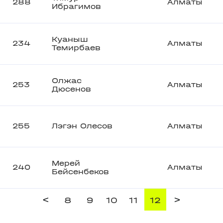
288
Алматы
Ибрагимов
Куаныш
234
Алматы
Темирбаев
Олжас
253
Алматы
Дюсенов
255
Лэгэн Олесов
Алматы
Мерей
240
Алматы
Бейсенбеков
<
>
8
9
10
11
12