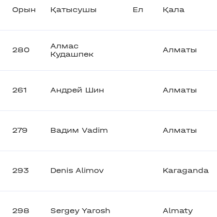
Орын
Қатысушы
Ел
Қала
Алмас
280
Алматы
Кудашпек
261
Андрей Шин
Алматы
279
Вадим Vadim
Алматы
293
Denis Alimov
Karaganda
298
Sergey Yarosh
Almaty