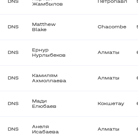
DNS
Петропавл
Жамбылов
Matthew
DNS
Chacombe
Blake
Ернур
DNS
Алматы
Нурлыбеков
Камилям
DNS
Алматы
Ахмоллаева
Мади
DNS
Кокшетау
Елюбаев
Анеля
DNS
Алматы
Исабаева