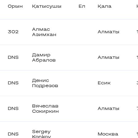
Орын
Қатысушы
Ел
Қала
Алмас
302
Алматы
Азимхан
Дамир
DNS
Алматы
Абралов
Денис
DNS
Есик
Подрезов
Вячеслав
DNS
Алматы
Сокиркин
Sergey
DNS
Москва
Konkov