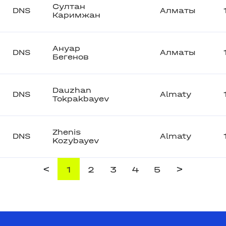
Султан
DNS
Алматы
Каримжан
Ануар
DNS
Алматы
Бегенов
Dauzhan
DNS
Almaty
Tokpakbayev
Zhenis
DNS
Almaty
Kozybayev
<
>
1
2
3
4
5