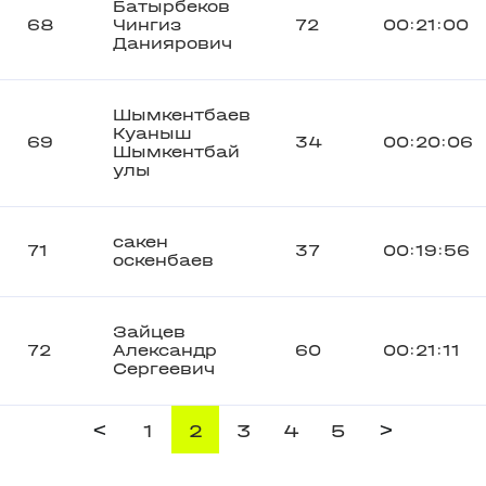
Батырбеков
68
Чингиз
72
00:21:00
Даниярович
Шымкентбаев
Куаныш
69
34
00:20:06
Шымкентбай
улы
сакен
71
37
00:19:56
оскенбаев
Зайцев
72
Александр
60
00:21:11
Сергеевич
<
>
1
2
3
4
5