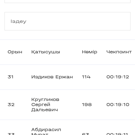
Орын
Қатысушы
Нөмір
Чекпоинт
31
Издиков Ержан
114
00:19:12
Кругликов
32
Сергей
198
00:19:10
Дальевич
Абдирасил
33
Мурат
63
00:19:11