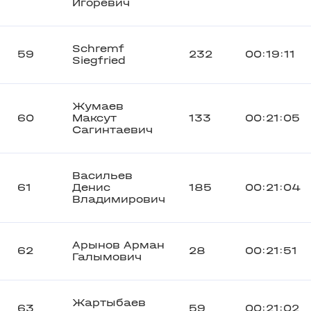
Игоревич
Schremf
59
232
00:19:11
Siegfried
Жумаев
60
Максут
133
00:21:05
Сагинтаевич
Васильев
61
Денис
185
00:21:04
Владимирович
Арынов Арман
62
28
00:21:51
Галымович
Жартыбаев
63
59
00:21:02