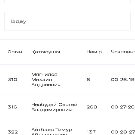
Орын
Қатысушы
Нөмір
Чекпоин
Мягчилов
310
Михаил
6
00:26:19
Андреевич
Незбудей Сергей
316
268
00:27:26
Владимирович
Айтбаев Тимур
322
137
00:28:2
Абдуллаевич