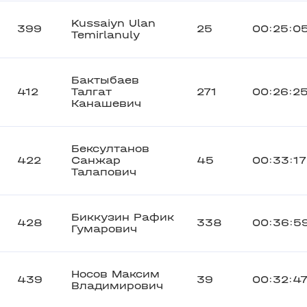
Kussaiyn Ulan
399
25
00:25:0
Temirlanuly
Бактыбаев
412
Талгат
271
00:26:2
Канашевич
Бексултанов
422
Санжар
45
00:33:17
Талапович
Биккузин Рафик
428
338
00:36:5
Гумарович
Носов Максим
439
39
00:32:4
Владимирович