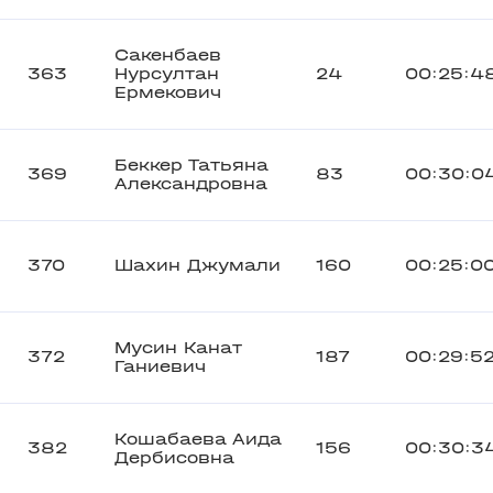
Сакенбаев
363
Нурсултан
24
00:25:4
Ермекович
Беккер Татьяна
369
83
00:30:0
Александровна
370
Шахин Джумали
160
00:25:0
Мусин Канат
372
187
00:29:5
Ганиевич
Кошабаева Аида
382
156
00:30:3
Дербисовна