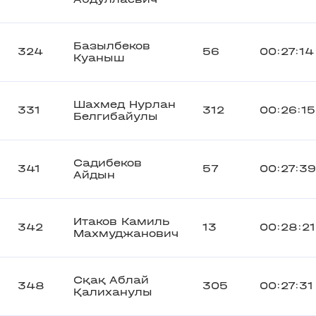
Базылбеков
324
56
00:27:14
Куаныш
Шахмед Нурлан
331
312
00:26:15
Белгибайулы
Садибеков
341
57
00:27:39
Айдын
Итаков Камиль
342
13
00:28:21
Махмуджанович
Сқақ Аблай
348
305
00:27:31
Қалиханулы