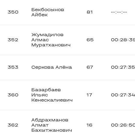
Бекбосынов
350
81
--:--:--
Айбек
Жумадилов
352
Алмас
65
00:28:3
Муратханович
353
Серкова Алёна
67
00:27:35
Базарбаев
360
Ильяс
17
00:27:3
Кенескалиевич
Абдрахманов
362
Алмат
16
00:26:5
Бахытжанович