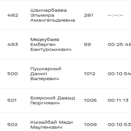
Шанчарбаева
482
Эльмира
281
--:--:--
Амангельдиевна
Медеубаев
493
Емберген
69
00:25:4
Бактурсынович
Пушкарный
500
Данил
1012
00:10:5
Валеревич
Боярский Давыд
501
1006
00:11:13
Георгиявич
Кызайбай Мади
502
1009
00:10:53
Мауленович