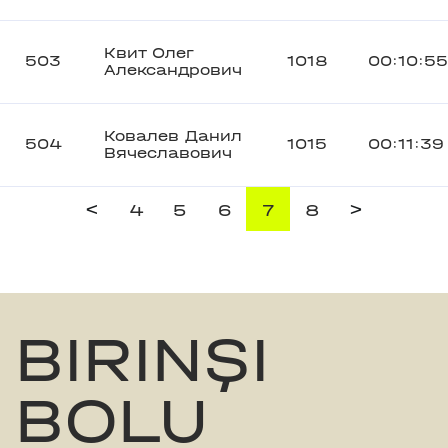
Квит Олег
503
1018
00:10:55
Александрович
Ковалев Данил
504
1015
00:11:39
Вячеславович
<
>
4
5
6
7
8
BIRINŞI
BOLU