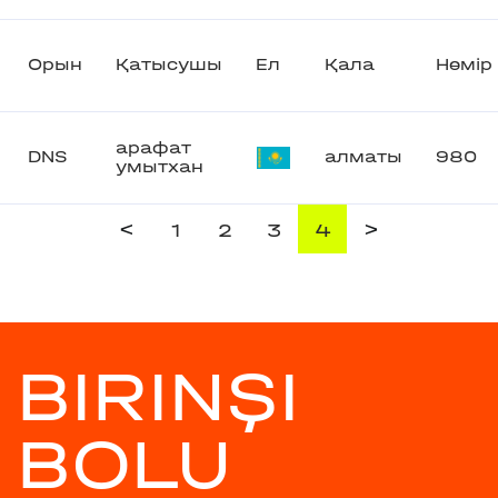
Орын
Қатысушы
Ел
Қала
Нөмір
арафат
DNS
алматы
980
умытхан
<
>
1
2
3
4
BIRINŞI
BOLU