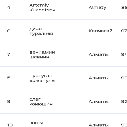
Artemiy
4
Almaty
8
Kuznetsov
диас
6
Капчагай
9
туралиев
вениамин
7
Алматы
9
шевнин
нуртуган
5
Алматы
9
ержанулы
олег
9
Алматы
9
конюшин
костя
10
Алматы
9