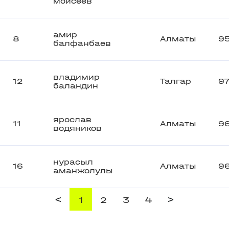
моисеев
амир
8
Алматы
9
балфанбаев
владимир
12
Талгар
9
баландин
ярослав
11
Алматы
9
водяников
нурасыл
16
Алматы
9
аманжолулы
<
>
1
2
3
4