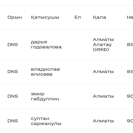
Орын
Қатысушы
Ел
Қала
Нө
Алматы
дарья
DNS
Алатау
8
годовалова
(ИЯФ)
владислав
DNS
Алматы
8
елисеев
эмир
DNS
Алматы
9
габдуллин
султан
DNS
Алматы
9
саржанулы