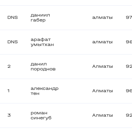
даниил
DNS
алматы
9
габер
арафат
DNS
алматы
9
умытхан
данил
2
Алматы
92
породнов
александр
1
Алматы
9
тен
роман
3
Алматы
9
синегуб