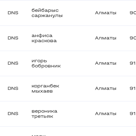
бейбарыс
DNS
Алматы
9
саржанулы
анфиса
DNS
Алматы
9
краскова
игорь
DNS
Алматы
9
бобровник
корганбек
DNS
Алматы
9
мыхаев
вероника
DNS
Алматы
9
третьяк