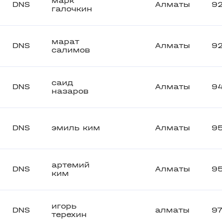
марк
DNS
Алматы
9
галочкин
марат
DNS
Алматы
9
салимов
саид
DNS
Алматы
9
назаров
DNS
эмиль ким
Алматы
9
артемий
DNS
Алматы
9
ким
игорь
DNS
алматы
9
терехин