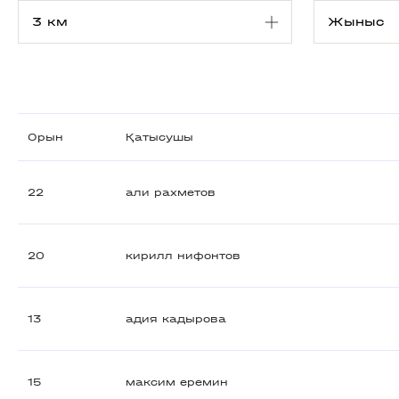
Орын
Қатысушы
22
али рахметов
20
кирилл нифонтов
13
адия кадырова
15
максим еремин