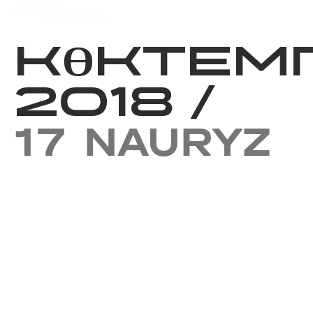
Iс-шаралар күнтізбесi
Нәт
КӨКТЕМГ
2018
/
17 NAURYZ