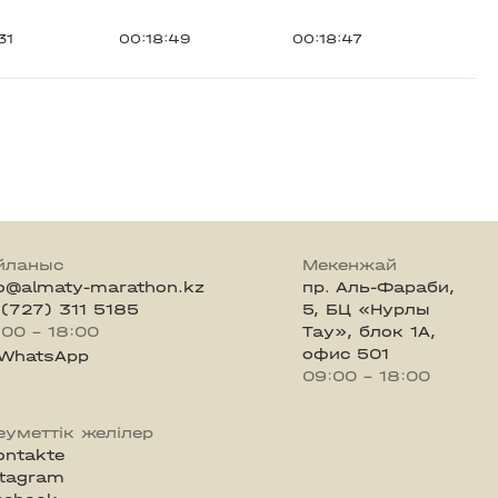
31
00:18:49
00:18:47
йланыс
Мекенжай
fo@almaty-marathon.kz
пр. Аль-Фараби,
 (727) 311 5185
5, БЦ «Нурлы
:00 - 18:00
Тау», блок 1А,
офис 501
WhatsApp
09:00 - 18:00
еуметтік желілер
ontakte
stagram