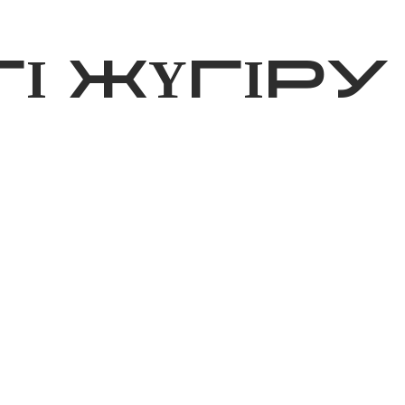
ижелер
Қайырымдылық
Jañalyqtar
Волонтерлік
Бі
І ЖҮГІРУ