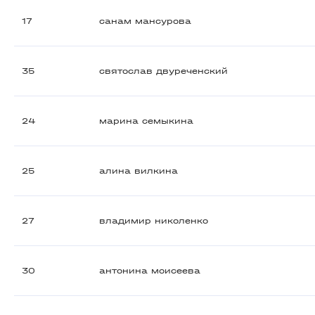
17
санам мансурова
35
святослав двуреченский
24
марина семыкина
25
алина вилкина
27
владимир николенко
30
антонина моисеева