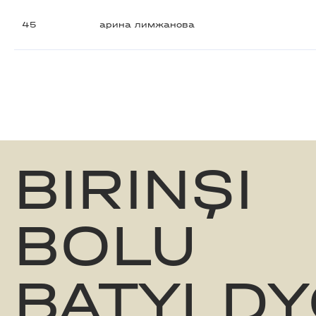
45
арина лимжанова
BIRINŞI
BOLU
BATYLDY