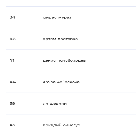
34
мирас мурат
46
артем ластовка
41
денис полубоярцев
44
Amina Adilbekova
39
ян шевнин
42
аркадий синегуб