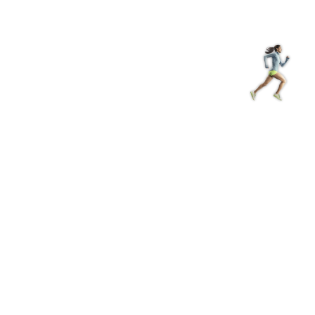
з туралы
Дүкен
KK
+
Кіру