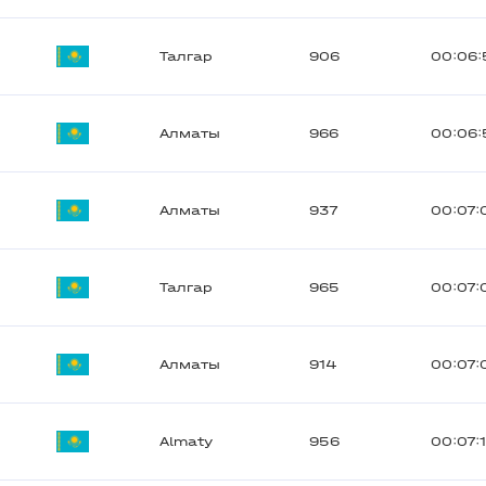
Талгар
906
00:06:
Алматы
966
00:06:
Алматы
937
00:07:
Талгар
965
00:07:
Алматы
914
00:07:
Almaty
956
00:07: