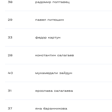
38
радомир полтавец
29
павел питюшин
33
федор картун
28
константин салагаев
40
мухамедали зайдун
31
ярослава салагаева
37
яна баранникова