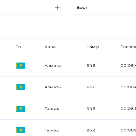
Ел
Қала
Нөмір
Развор
Алматы
946
00:06:
Алматы
897
00:06:
Талгар
943
00:06:
Талгар
952
00:06: