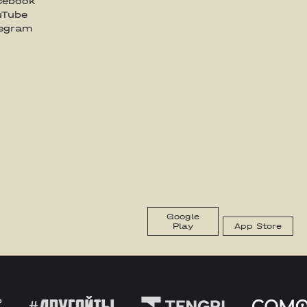
cebook
uTube
legram
Google
Play
App Store