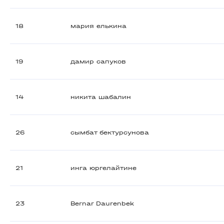
18
мария елькина
19
дамир сапуков
14
никита шабалин
26
сымбат бектурсунова
21
инга юргелайтине
23
Bernar Daurenbek