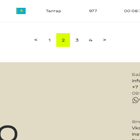
Талгар
977
00:08:
<
>
1
2
3
4
Ба
in
+7
09
Q
Әл
Vk
In