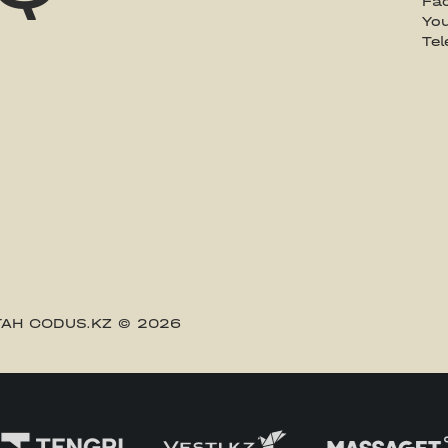
Fa
Yo
Te
АН CODUS.KZ
© 2026